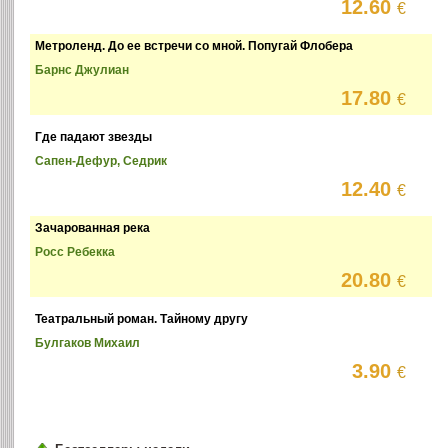
12.60
€
Метроленд. До ее встречи со мной. Попугай Флобера
Барнс Джулиан
17.80
€
Где падают звезды
Сапен-Дефур, Седрик
12.40
€
Зачарованная река
Росс Ребекка
20.80
€
Театральный роман. Тайному другу
Булгаков Михаил
3.90
€