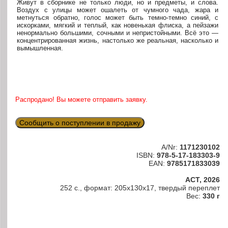
Живут в сборнике не только люди, но и предметы, и слова.
Воздух с улицы может ошалеть от чумного чада, жара и
метнуться обратно, голос может быть темно-темно синий, с
искорками, мягкий и теплый, как новенькая флиска, а пейзажи
ненормально большими, сочными и непристойными. Всё это —
концентрированная жизнь, настолько же реальная, насколько и
вымышленная.
Распродано! Вы можете отправить заявку.
Сообщить о поступлении в продажу
A/Nr:
1171230102
ISBN:
978-5-17-183303-9
EAN:
9785171833039
АСТ, 2026
252 с., формат: 205x130x17, твердый переплет
Вес:
330 г