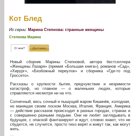
Кот Блед
Из серии:
Марина Степнова: странные женщины
Степнова Марина
О чем?
Доставка
Новый сборник Марины Степновой, автора бестселлера
«Женщины Лазаря» (премия «Большая книга»), романов «Сад»,
«Хирург», «Безбожный переулок» и сборника «Где-то под
Гроссето».
Рассказы о хрупкости бытия, предчувствии и незримости
катастроф, но главное — о маленьких людях, которые
справляются несмотря ни на что.
Солнечный, весь сочный и пышущий жаром Кишинёв, холодная,
но манящая своим лоском Москва, Италия, Франция, Америка
— действие рассказов происходит в разных городах, странах и
с совершенно разными людьми. Они не любят заглядывать в
будущее, с опаской фантазируют и ждут, словно знают, что не
сбудется, не случится, просто тихо верят и живут так, как могут
жить.