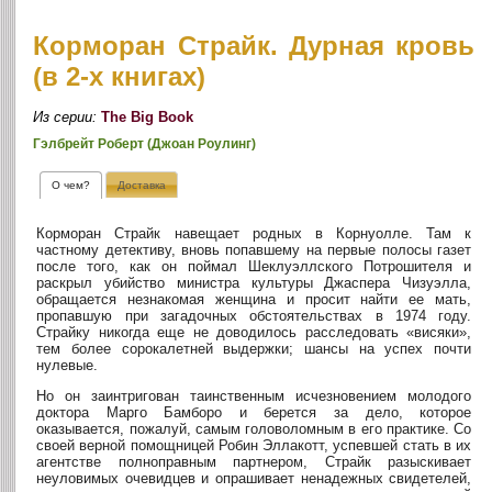
Корморан Страйк. Дурная кровь
(в 2-х книгах)
Из серии:
The Big Book
Гэлбрейт Роберт (Джоан Роулинг)
О чем?
Доставка
Корморан Страйк навещает родных в Корнуолле. Там к
частному детективу, вновь попавшему на первые полосы газет
после того, как он поймал Шеклуэллского Потрошителя и
раскрыл убийство министра культуры Джаспера Чизуэлла,
обращается незнакомая женщина и просит найти ее мать,
пропавшую при загадочных обстоятельствах в 1974 году.
Страйку никогда еще не доводилось расследовать «висяки»,
тем более сорокалетней выдержки; шансы на успех почти
нулевые.
Но он заинтригован таинственным исчезновением молодого
доктора Марго Бамборо и берется за дело, которое
оказывается, пожалуй, самым головоломным в его практике. Со
своей верной помощницей Робин Эллакотт, успевшей стать в их
агентстве полноправным партнером, Страйк разыскивает
неуловимых очевидцев и опрашивает ненадежных свидетелей,