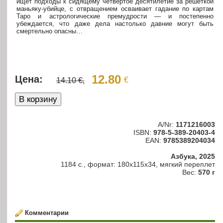
ищет подходы к сидящему четвертое десятилетие за решеткой
маньяку-убийце, с отвращением осваивает гадание по картам
Таро и астрологические премудрости — и постепенно
убеждается, что даже дела настолько давние могут быть
смертельно опасны…
12.80
Цена:
€
14.10 €,
A/Nr:
1171216003
ISBN:
978-5-389-20403-4
EAN:
9785389204034
Азбука, 2025
1184 c., формат: 180х115х34, мягкий переплет
Вес:
570 г
Комментарии