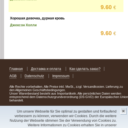
9.60
€
Хорошая девочка, дурная кровь
Джексон Холли
9.60
€
Главная
Доставка и оплата
Как сделать заказ?
AGB
Datenschutz
Impressum
Alle Rechte vorbehalten. Alle Preise inkl. MwSt., zzgl. Versandkosten. Lieferung zu
den Allgemeinen Geschäftsbedingungen.
Unser Warenbestand besteht aus Importartikeln. Alle persönlichen Daten werden
entsprechend dem Datenschutzgrundverordnung (DS-GVO) der Europäischen Union
behandelt.
Сделав заказ сегодня, уже через день или два Вы можете стать обладателем
✖
НОВИНКИ из Германии
! Удачного поиска!
Um unsere Webseite für Sie optimal zu gestalten und fortlaufend
verbessern zu können, verwenden wir Cookies. Durch die weitere
Copyright 2003 - 2023 © Express-Kniga
Nutzung der Webseite stimmen Sie der Verwendung von Cookies zu.
Разработка:
V.A.Vorobiev
Weitere Informationen zu Cookies erhalten Sie in unserer