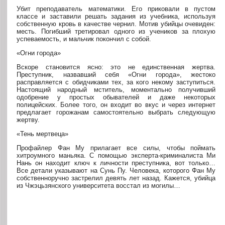
Убит преподаватель математики. Его приковали в пустом
классе и заставили решать задания из учебника, используя
собственную кровь в качестве чернил. Мотив убийцы очевиден:
месть. Погибший третировал одного из учеников за плохую
успеваемость, и мальчик покончил с собой.
«Огни города»
Вскоре становится ясно: это не единственная жертва.
Преступник, назвавший себя «Огни города», жестоко
расправляется с обидчиками тех, за кого некому заступиться.
Настоящий народный мститель, моментально получивший
одобрение у простых обывателей и даже некоторых
полицейских. Более того, он входит во вкус и через интернет
предлагает горожанам самостоятельно выбрать следующую
жертву.
«Тень мертвеца»
Профайлер Фан Му прилагает все силы, чтобы поймать
хитроумного маньяка. С помощью эксперта-криминалиста Ми
Нань он находит ключ к личности преступника, вот только…
Все детали указывают на Сунь Пу. Человека, которого Фан Му
собственноручно застрелил девять лет назад. Кажется, убийца
из Чжэцьзянского университета восстал из могилы…