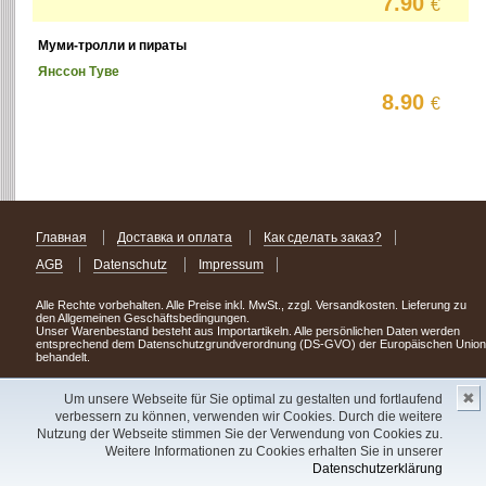
7.90
€
Муми-тролли и пираты
Янссон Туве
8.90
€
Главная
Доставка и оплата
Как сделать заказ?
AGB
Datenschutz
Impressum
Alle Rechte vorbehalten. Alle Preise inkl. MwSt., zzgl. Versandkosten. Lieferung zu
den Allgemeinen Geschäftsbedingungen.
Unser Warenbestand besteht aus Importartikeln. Alle persönlichen Daten werden
entsprechend dem Datenschutzgrundverordnung (DS-GVO) der Europäischen Union
behandelt.
Сделав заказ сегодня, уже через день или два Вы можете стать обладателем
✖
НОВИНКИ из Германии
! Удачного поиска!
Um unsere Webseite für Sie optimal zu gestalten und fortlaufend
verbessern zu können, verwenden wir Cookies. Durch die weitere
Copyright 2003 - 2023 © Express-Kniga
Nutzung der Webseite stimmen Sie der Verwendung von Cookies zu.
Разработка:
V.A.Vorobiev
Weitere Informationen zu Cookies erhalten Sie in unserer
Datenschutzerklärung