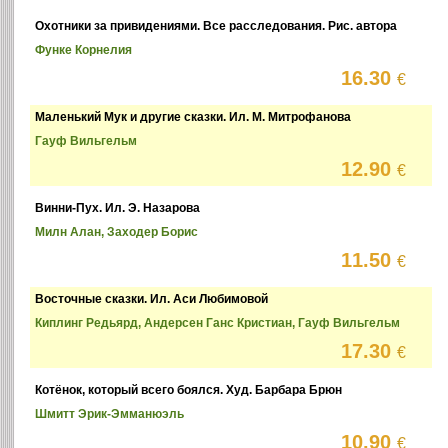
Охотники за привидениями. Все расследования. Рис. автора
Функе Корнелия
16.30
€
Маленький Мук и другие сказки. Ил. М. Митрофанова
Гауф Вильгельм
12.90
€
Винни-Пух. Ил. Э. Назарова
Милн Алан, Заходер Борис
11.50
€
Восточные сказки. Ил. Аси Любимовой
Киплинг Редьярд, Андерсен Ганс Кристиан, Гауф Вильгельм
17.30
€
Котёнок, который всего боялся. Худ. Барбара Брюн
Шмитт Эрик-Эмманюэль
10.90
€