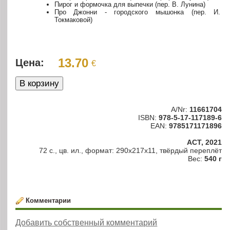
Пирог и формочка для выпечки (пер. В. Лунина)
Про Джонни - городского мышонка (пер. И.
Токмаковой)
13.70
Цена:
€
A/Nr:
11661704
ISBN:
978-5-17-117189-6
EAN:
9785171171896
АСТ, 2021
72 с., цв. ил., формат: 290x217x11, твёрдый переплёт
Вес:
540 г
Комментарии
Добавить собственный комментарий