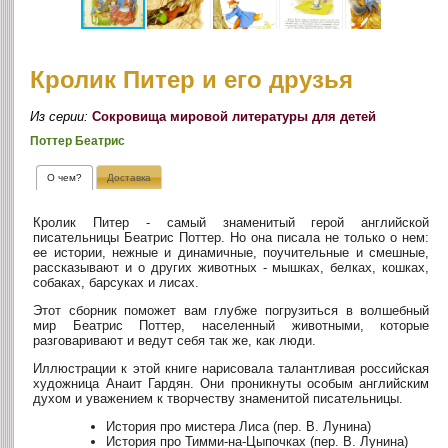
Кролик Питер и его друзья
Из серии:
Сокровища мировой литературы для детей
Поттер Беатрис
О чем?
Доставка
Кролик Питер - самый знаменитый герой английской
писательницы Беатрис Поттер. Но она писала не только о нем:
ее истории, нежные и динамичные, поучительные и смешные,
рассказывают и о других животных - мышках, белках, кошках,
собаках, барсуках и лисах.
Этот сборник поможет вам глубже погрузиться в волшебный
мир Беатрис Поттер, населенный животными, которые
разговаривают и ведут себя так же, как люди.
Иллюстрации к этой книге нарисовала талантливая российская
художница Анаит Гардян. Они проникнуты особым английским
духом и уважением к творчеству знаменитой писательницы.
История про мистера Лиса (пер. В. Лунина)
История про Тимми-на-Цыпочках (пер. В. Лунина)