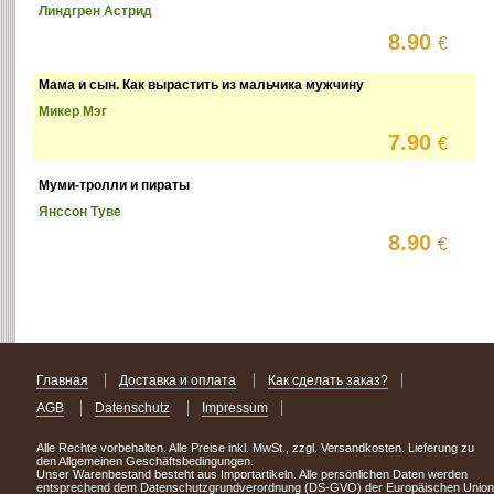
Линдгрен Астрид
8.90
€
Мама и сын. Как вырастить из мальчика мужчину
Микер Мэг
7.90
€
Муми-тролли и пираты
Янссон Туве
8.90
€
Главная
Доставка и оплата
Как сделать заказ?
AGB
Datenschutz
Impressum
Alle Rechte vorbehalten. Alle Preise inkl. MwSt., zzgl. Versandkosten. Lieferung zu
den Allgemeinen Geschäftsbedingungen.
Unser Warenbestand besteht aus Importartikeln. Alle persönlichen Daten werden
entsprechend dem Datenschutzgrundverordnung (DS-GVO) der Europäischen Union