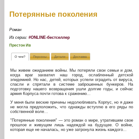
Потерянные поколения
Роман
Из серии:
#ONLINE-бестселлер
Престон Ив
О чем?
Персоны
Детали
Доставка
Мы живем ожиданием войны. Мы потеряли свои семьи и дом,
когда враг захватил наш город, ослабленный детской
эпидемией. Но нас, детей, которых успели оградить от вируса,
спасли и спрятали в системе заброшенных бункеров. На
подготовку нашего возвращения ушли долгие годы, и сейчас
армия Корпуса почти готова к сражению...
У меня были веские причины недолюбливать Корпус, но я даже
не могла предположить, что однажды вступлю в его ряды по
собственной воле…
"Потерянные поколения" — это роман о мире, утратившем свое
прошлое и живущем лишь надеждой на будущее. О войне,
которая еще не началась, но уже затронула жизнь каждого...