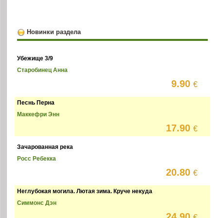
Новинки раздела
Убежище 3/9
Старобинец Анна
9.90
€
Песнь Перна
Маккефри Энн
17.90
€
Зачарованная река
Росс Ребекка
20.80
€
Неглубокая могила. Лютая зима. Круче некуда
Симмонс Дэн
24.90
€