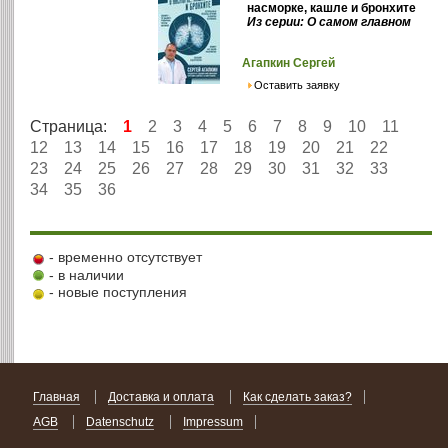
насморке, кашле и бронхите
Из серии: О самом главном
Агапкин Сергей
Оставить заявку
Страница:
1
2
3
4
5
6
7
8
9
10
11
12
13
14
15
16
17
18
19
20
21
22
23
24
25
26
27
28
29
30
31
32
33
34
35
36
- временно отсутствует
- в наличии
- новые поступления
Главная
Доставка и оплата
Как сделать заказ?
AGB
Datenschutz
Impressum