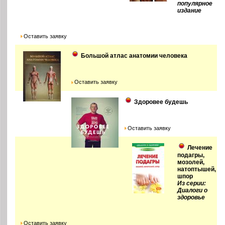
популярное
издание
Оставить заявку
Большой атлас анатомии человека
Оставить заявку
Здоровее будешь
Оставить заявку
Лечение
подагры,
мозолей,
натоптышей,
шпор
Из серии:
Диалоги о
здоровье
Оставить заявку