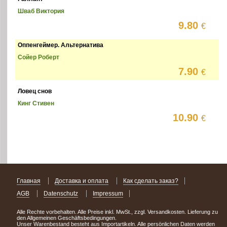
Шваб Виктория
9.80
€
Оппенгеймер. Альтернатива
Сойер Роберт
7.90
€
Ловец снов
Кинг Стивен
10.90
€
Главная
Доставка и оплата
Как сделать заказ?
AGB
Datenschutz
Impressum
Alle Rechte vorbehalten. Alle Preise inkl. MwSt., zzgl. Versandkosten. Lieferung zu
den Allgemeinen Geschäftsbedingungen.
Unser Warenbestand besteht aus Importartikeln. Alle persönlichen Daten werden