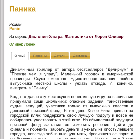
Паника
Роман
Panic
Из серии:
Дистопия-Ультра. Фантастика от Лорен Оливер
Оливер Лорен
О чем?
Персоны
Детали
Доставка
Динамичный триллер от автора бестселлеров "Делириум" и
"Прежде чем я упаду". Маленький городок в американской
провинции. Скука смертная. Единственное желание любого
выпускника местной школы - уехать отсюда. И, конечно,
выиграть в "Панику".
Когда-то давно эту жестокую и нелегальную игру на выживание
придумали сами школьники: опасные задания, таинственные
судьи, ведущий, участники только из выпускных классов и
денежный призовой фонд. В тот день Хезер Нилл пришла на
городской пляж поддержать свою лучшую подругу и вовсе не
собиралась участвовать в этой игре. Но объявленный ведущим
призовой фонд заставил ее изменить решение. Дойти до
финала и победить, забрать деньги и уехать из опостылевшего
городка, навсегда забыв пьющую мать, бросившего ее парня и
несбывшиеся мечты, - вот ее новая цель. Но есть ли у Хезер