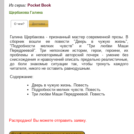
Из серии:
Pocket Book
Щербакова Галина
О чем?
Доставка
Галина Щербакова - признанный мастер современной прозы. В
сборник вошли ее повести "Дверь в чужую жизнь",
"Подробности мелких чувств" и "Три любви Маши
Передреевой". Три непохожие истории, герои, героини, их
проблемы и неповторимый авторский почерк - умение без
снисхождения и нравоучений описать предельно реалистичные,
до боли знакомые ситуации так, чтобы тронуть каждого
читателя, никого не оставить равнодушным.
Содержание:
Дверь в чужую жизнь. Повесть
Подробности мелких чувств. Повесть
Три любви Маши Передреевой. Повесть
Распродано! Вы можете отправить заявку.