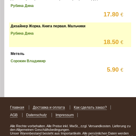
Рубина Дина
17.80
€
Дизайнер Жорка. Книга первая. Мальчики
Рубина Дина
18.50
€
Метель
Сорокин Владимир
5.90
€
Главная
Доставка и оплата
Как сделать заказ?
AGB
Datenschutz
Impressum
Alle Rechte vorbehalten. Alle Preise inkl. MwSt., zzgl. Versandkosten. Lieferung zu
den Allgemeinen Geschäftsbedingungen.
Unser Warenbestand besteht aus Importartikeln. Alle persönlichen Daten werden