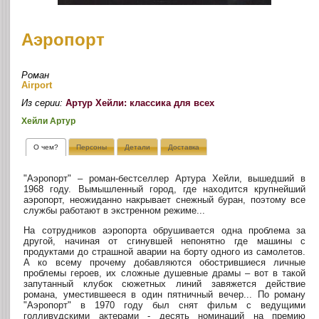
Аэропорт
Роман
Airport
Из серии:
Артур Хейли: классика для всех
Хейли Артур
О чем?
Персоны
Детали
Доставка
"Аэропорт" – роман-бестселлер Артура Хейли, вышедший в
1968 году. Вымышленный город, где находится крупнейший
аэропорт, неожиданно накрывает снежный буран, поэтому все
службы работают в экстренном режиме...
На сотрудников аэропорта обрушивается одна проблема за
другой, начиная от сгинувшей непонятно где машины с
продуктами до страшной аварии на борту одного из самолетов.
А ко всему прочему добавляются обострившиеся личные
проблемы героев, их сложные душевные драмы – вот в такой
запутанный клубок сюжетных линий завяжется действие
романа, уместившееся в один пятничный вечер... По роману
"Аэропорт" в 1970 году был снят фильм с ведущими
голливудскими актерами - десять номинаций на премию