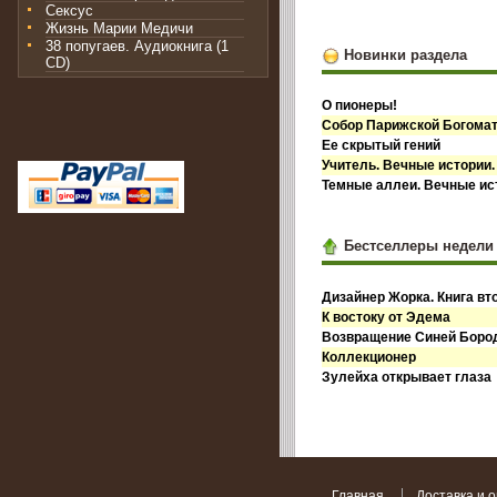
Сексус
Жизнь Марии Медичи
38 попугаев. Аудиокнига (1
Новинки раздела
CD)
О пионеры!
Собор Парижской Богома
Ее скрытый гений
Учитель. Вечные истории.
Темные аллеи. Вечные ист
Бестселлеры недели
Дизайнер Жорка. Книга вт
К востоку от Эдема
Возвращение Синей Бор
Коллекционер
Зулейха открывает глаза
Главная
Доставка и 