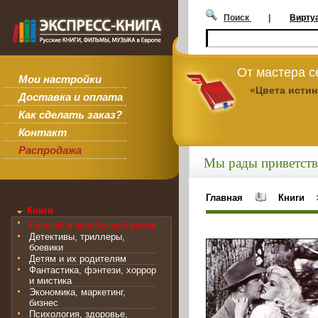
Поиск
|
Вирту
От мастера 
Мои настройки
«Цвета исти
Доставка и оплата
Как сделать заказ?
Контакт
Распродажа
Мы рады приветств
Главная
Книги
Книги
Русский и зарубежный роман
Детективы, триллеры,
боевики
Детям и их родителям
Фантастика, фэнтези, хоррор
и мистика
Экономика, маркетинг,
бизнес
Психология, здоровье,