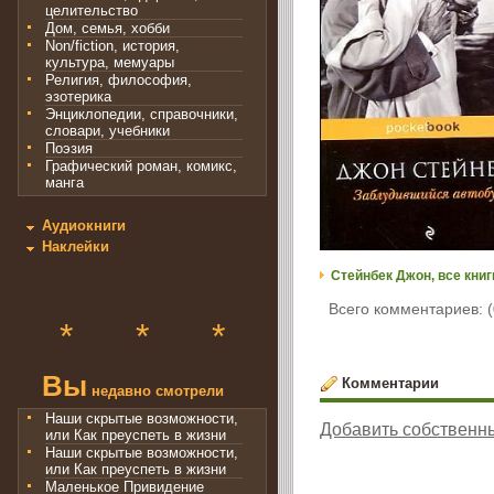
целительство
Дом, семья, хобби
Non/fiction, история,
культура, мемуары
Религия, философия,
эзотерика
Энциклопедии, справочники,
словари, учебники
Поэзия
Графический роман, комикс,
манга
Аудиокниги
Наклейки
Стейнбек Джон, все книг
Всего комментариев: (
*
*
*
Вы
Комментарии
недавно смотрели
Наши скрытые возможности,
Добавить собственн
или Как преуспеть в жизни
Наши скрытые возможности,
или Как преуспеть в жизни
Маленькое Привидение