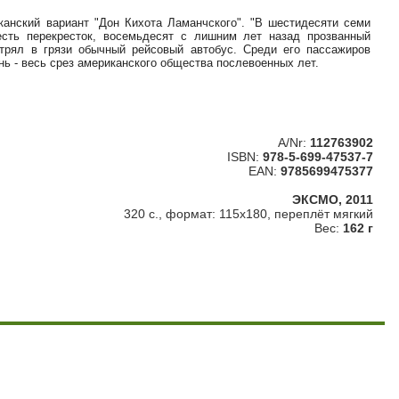
канский вариант "Дон Кихота Ламанчского". "В шестидесяти семи
сть перекресток, восемьдесят с лишним лет назад прозванный
трял в грязи обычный рейсовый автобус. Среди его пассажиров
ь - весь срез американского общества послевоенных лет.
A/Nr:
112763902
ISBN:
978-5-699-47537-7
EAN:
9785699475377
ЭКСМО, 2011
320 с., формат: 115х180, переплёт мягкий
Вес:
162 г