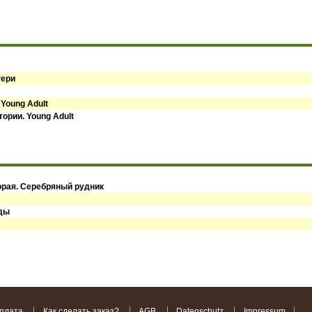
тери
 Young Adult
ории. Young Adult
орая. Серебряный рудник
оды
оплата
Как сделать заказ?
AGB
Datenschutz
Impressum