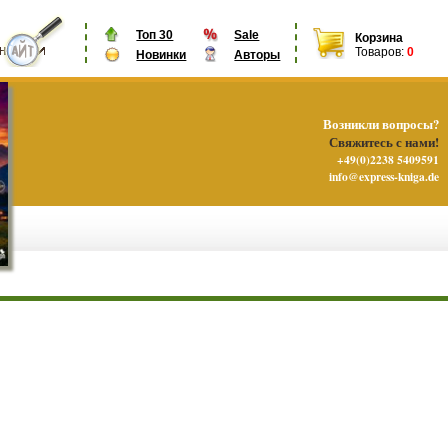
Топ 30
Sale
Корзина
Товаров:
0
Новинки
Авторы
Возникли вопросы?
Свяжитесь с нами!
+49(0)2238 5409591
info@express-kniga.de