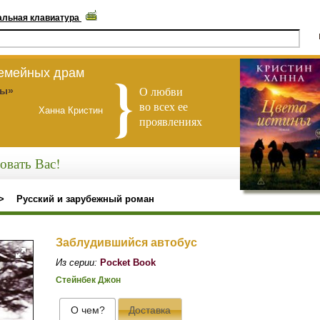
альная клавиатура
семейных драм
О любви
ны»
во всех ее
Ханна Кристин
проявлениях
овать Вас!
>
Русский и зарубежный роман
Заблудившийся автобус
Из серии:
Pocket Book
Стейнбек Джон
О чем?
Доставка