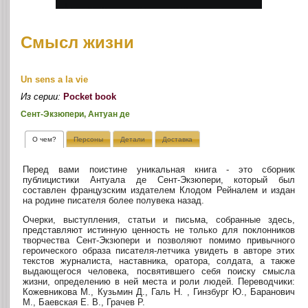
Смысл жизни
Un sens a la vie
Из серии:
Pocket book
Сент-Экзюпери, Антуан де
О чем?
Персоны
Детали
Доставка
Перед вами поистине уникальная книга - это сборник
публицистики Антуала де Сент-Экзюпери, который был
составлен французским издателем Клодом Рейналем и издан
на родине писателя более полувека назад.
Очерки, выступления, статьи и письма, собранные здесь,
представляют истинную ценность не только для поклонников
творчества Сент-Экзюпери и позволяют помимо привычного
героического образа писателя-летчика увидеть в авторе этих
текстов журналиста, наставника, оратора, солдата, а также
выдающегося человека, посвятившего себя поиску смысла
жизни, определению в ней места и роли людей. Переводчики:
Кожевникова М., Кузьмин Д., Галь Н. , Гинзбург Ю., Баранович
М., Баевская Е. В., Грачев Р.