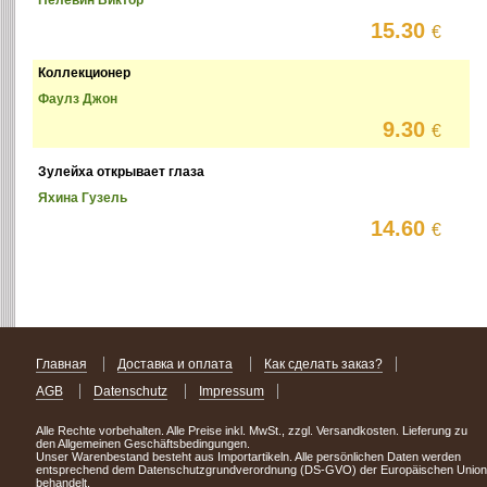
15.30
€
Коллекционер
Фаулз Джон
9.30
€
Зулейха открывает глаза
Яхина Гузель
14.60
€
Главная
Доставка и оплата
Как сделать заказ?
AGB
Datenschutz
Impressum
Alle Rechte vorbehalten. Alle Preise inkl. MwSt., zzgl. Versandkosten. Lieferung zu
den Allgemeinen Geschäftsbedingungen.
Unser Warenbestand besteht aus Importartikeln. Alle persönlichen Daten werden
entsprechend dem Datenschutzgrundverordnung (DS-GVO) der Europäischen Union
behandelt.