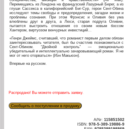
Перемещаясь из Лондона на французский Лазурный Берег, а из
глуши Сассекса в калифорнийский Биг-Сур, герои Сент-Обина
исследуют темы свободы и предопределения, загадки жизни и
проблемы сознания. При этом Фрэнсис и Оливия без ума
влюблены друг в друга, а Люси, старая подруга Оливии,
пытается выстроить отношения со своим новым боссом
Хантером, виртуозом венчурных инвестиций…
«Генри Джеймс, считавший, что романист первым делом обязан
заинтересовывать читателя, был бы счастлив познакомиться с
Сент-Обином. “Двойной контроль” — эмоционально
убедительный и интеллектуально зачаровывающий роман. Я не
мог от него оторваться» (Иэн Макьюэн).
Впервые на русском.
Распродано! Вы можете отправить заявку.
Сообщить о поступлении в продажу
A/Nr:
115851502
ISBN:
978-5-389-19886-9
EAN:
9785389198869