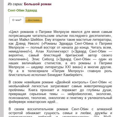
Из серии:
Большой роман
Сент-Обин Эдвард
О чем?
Доставка
«Цикл романов о Патрике Мелроузе явился для меня самым
потрясающим читательским опытом последнего десятилетия»,
писал Майкл Шейбон. Ему вторили такие маститые литераторы,
как Дэвид Николс («Романы Эдварда Сент-Обина о Патрике
Мелроузе — полный восторг от начала до конца. Читать всем,
немедленно!»), Алан Холлингхерст («Эдвард Сент-Обин —
вероятно, самый блестящий британский автор своего
поколения»), Элис Сиболд («Эдвард Сент-Обин — один из
наших величайших стилистов, а его романы о Патрике
Мелроузе — шедевр литературы XXI века») и многие другие.
Ну а в телесериале «Патрик Мелроуз» главную роль
блистательно исполнил Бенедикт Камбербетч.
В своем новейшем романе «Двойной контроль» Сент-Обин «с
необычайной легкостью затрагивает самые животрепещущие
проблемы. Книга пронзает и поражает до глубины души,
превращая серьезные темы — нейробиологию, экологию,
психоанализ, теологию, онкологию и генетику в увлекательный
фейерверк новаторских идей...
В своем восхитительном романе Сент-Обин с алмазной
остротой обнажает сущность семьи и любви, дружбы и
соперничества, амбиций и нравственности» (Air Mail).