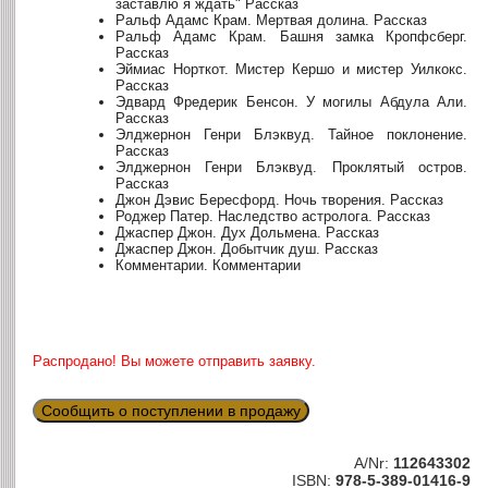
заставлю я ждать" Рассказ
Ральф Адамс Крам. Мертвая долина. Рассказ
Ральф Адамс Крам. Башня замка Кропфсберг.
Рассказ
Эймиас Норткот. Мистер Кершо и мистер Уилкокс.
Рассказ
Эдвард Фредерик Бенсон. У могилы Абдула Али.
Рассказ
Элджернон Генри Блэквуд. Тайное поклонение.
Рассказ
Элджернон Генри Блэквуд. Проклятый остров.
Рассказ
Джон Дэвис Бересфорд. Ночь творения. Рассказ
Роджер Патер. Наследство астролога. Рассказ
Джаспер Джон. Дух Дольмена. Рассказ
Джаспер Джон. Добытчик душ. Рассказ
Комментарии. Комментарии
Распродано! Вы можете отправить заявку.
Сообщить о поступлении в продажу
A/Nr:
112643302
ISBN:
978-5-389-01416-9