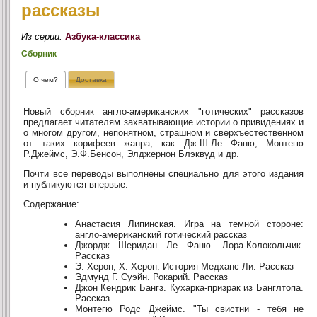
рассказы
Из серии:
Азбука-классика
Сборник
О чем?
Доставка
Новый сборник англо-американских "готических" рассказов
предлагает читателям захватывающие истории о привидениях и
о многом другом, непонятном, страшном и сверхъестественном
от таких корифеев жанра, как Дж.Ш.Ле Фаню, Монтегю
Р.Джеймс, Э.Ф.Бенсон, Элджернон Блэквуд и др.
Почти все переводы выполнены специально для этого издания
и публикуются впервые.
Содержание:
Анастасия Липинская. Игра на темной стороне:
англо-американский готический рассказ
Джордж Шеридан Ле Фаню. Лора-Колокольчик.
Рассказ
Э. Херон, Х. Херон. История Медханс-Ли. Рассказ
Эдмунд Г. Суэйн. Рокарий. Рассказ
Джон Кендрик Бангз. Кухарка-призрак из Банглтопа.
Рассказ
Монтегю Родс Джеймс. "Ты свистни - тебя не