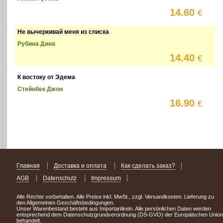
14.60
€
Не вычеркивай меня из списка
Рубина Дина
14.40
€
К востоку от Эдема
Стейнбек Джон
16.90
€
Главная
Доставка и оплата
Как сделать заказ?
AGB
Datenschutz
Impressum
Alle Rechte vorbehalten. Alle Preise inkl. MwSt., zzgl. Versandkosten. Lieferung zu
den Allgemeinen Geschäftsbedingungen.
Unser Warenbestand besteht aus Importartikeln. Alle persönlichen Daten werden
entsprechend dem Datenschutzgrundverordnung (DS-GVO) der Europäischen Union
behandelt.