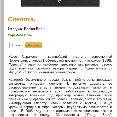
Слепота.
Из серии:
Pocket Book
Сарамаго Жозе
О чем?
Доставка
Жозе Сарамаго - крупнейший писатель современной
Португалии, лауреат Нобелевской премии по литературе (1998).
"Светла" - один из наиболее известных его романов, своего
рода визитная карточка автора наряду с "Евангелием от
Иисуса" и "Воспоминаниями о монастыре".
Жителей безымянного города безымянной страны поражает
загадочная эпидемия слепоты. В попытке сдержать ее
распространение власти вводят строжайший карантин и
принимаются переселять всех заболевших в пустующую
загородную больницу под присмотр армии. Главные герои
романа - не уберегшийся от болезни врач-окулист и его жена,
имитирующая слепоту, чтобы остаться с мужем, - ищут
крупицы порядка в мире, который неудержимо скатывается в
хаос... В 2008 году вышла одноименная экранизация романа
режиссером Фернаиду Меиреллешем ("Город Бога",