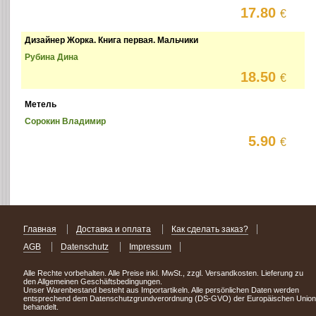
17.80
€
Дизайнер Жорка. Книга первая. Мальчики
Рубина Дина
18.50
€
Метель
Сорокин Владимир
5.90
€
Главная
Доставка и оплата
Как сделать заказ?
AGB
Datenschutz
Impressum
Alle Rechte vorbehalten. Alle Preise inkl. MwSt., zzgl. Versandkosten. Lieferung zu
den Allgemeinen Geschäftsbedingungen.
Unser Warenbestand besteht aus Importartikeln. Alle persönlichen Daten werden
entsprechend dem Datenschutzgrundverordnung (DS-GVO) der Europäischen Union
behandelt.