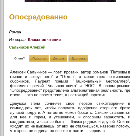
Опосредованно
Роман
Из серии:
Классное чтение
Сальников Алексей
О чем?
Персоны
Детали
Доставка
Алексей Сальников — поэт, прозаик, автор романов "Петровы в
гриппе и вокруг него" и "Отдел", а также трех поэтических
сборников. Лауреат премии "Национальный бестселлер",
финалист премий "Большая книга" и "НОС". В новом романе
"Опосредованно" представлена альтернативная реальность, где
стихи — это не просто текст, а настоящий наркотик.
Девушка Лена сочиняет свое первое стихотворение в
семнадцать лет, чтобы получить одобрение старшего брата
лучшей подруги. А потом не может бросить. Стишки становятся
для нее и горем, и утешением, и способом заработать, и
колдовством, и частью быта — ближе родных и друзей. Они не
уходят, их не выкинешь, от них не отвяжешься, наверно потому,
что кровь не водица, но все же отчасти — чернила.