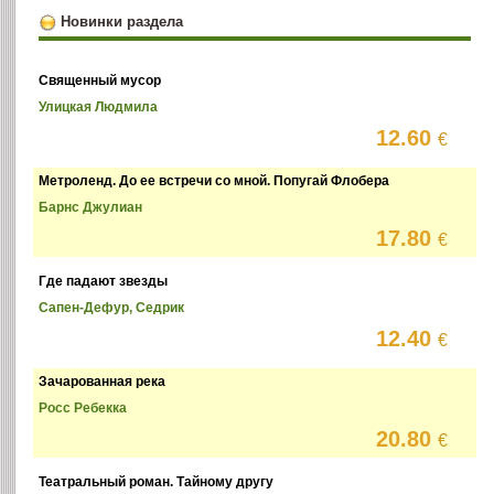
Новинки раздела
Священный мусор
Улицкая Людмила
12.60
€
Метроленд. До ее встречи со мной. Попугай Флобера
Барнс Джулиан
17.80
€
Где падают звезды
Сапен-Дефур, Седрик
12.40
€
Зачарованная река
Росс Ребекка
20.80
€
Театральный роман. Тайному другу