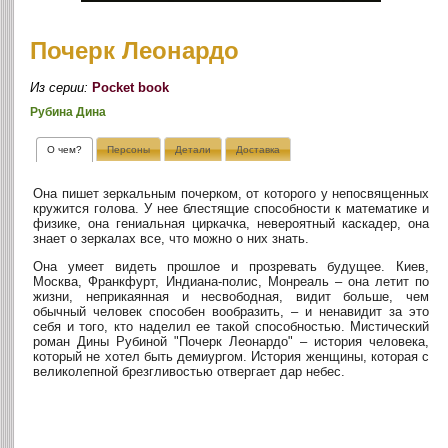
Почерк Леонардо
Из серии:
Pocket book
Рубина Дина
О чем?
Персоны
Детали
Доставка
Она пишет зеркальным почерком, от которого у непосвященных
кружится голова. У нее блестящие способности к математике и
физике, она гениальная циркачка, невероятный каскадер, она
знает о зеркалах все, что можно о них знать.
Она умеет видеть прошлое и прозревать будущее. Киев,
Москва, Франкфурт, Индиана-полис, Монреаль – она летит по
жизни, неприкаянная и несвободная, видит больше, чем
обычный человек способен вообразить, – и ненавидит за это
себя и того, кто наделил ее такой способностью. Мистический
роман Дины Рубиной "Почерк Леонардо" – история человека,
который не хотел быть демиургом. История женщины, которая с
великолепной брезгливостью отвергает дар небес.