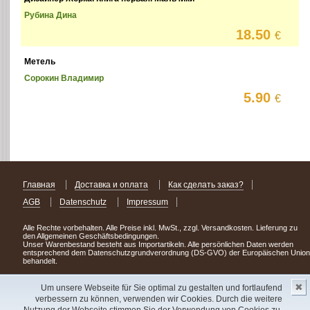
Рубина Дина
18.50
€
Метель
Сорокин Владимир
5.90
€
Главная
Доставка и оплата
Как сделать заказ?
AGB
Datenschutz
Impressum
Alle Rechte vorbehalten. Alle Preise inkl. MwSt., zzgl. Versandkosten. Lieferung zu
den Allgemeinen Geschäftsbedingungen.
Unser Warenbestand besteht aus Importartikeln. Alle persönlichen Daten werden
entsprechend dem Datenschutzgrundverordnung (DS-GVO) der Europäischen Union
behandelt.
Сделав заказ сегодня, уже через день или два Вы можете стать обладателем
✖
НОВИНКИ из Германии
! Удачного поиска!
Um unsere Webseite für Sie optimal zu gestalten und fortlaufend
verbessern zu können, verwenden wir Cookies. Durch die weitere
Copyright 2003 - 2023 © Express-Kniga