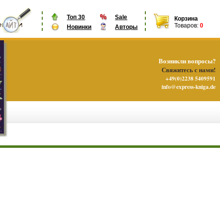
Топ 30
Sale
Корзина
Товаров:
0
Новинки
Авторы
Возникли вопросы?
Свяжитесь с нами!
+49(0)2238 5409591
info@express-kniga.de