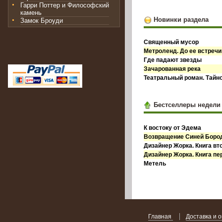
Гарри Поттер и Философский
камень
Новинки раздела
Замок Броуди
Священный мусор
Метроленд. До ее встречи
Где падают звезды
Зачарованная река
Театральный роман. Тайн
Бестселлеры недели
К востоку от Эдема
Возвращение Синей Бор
Дизайнер Жорка. Книга вт
Дизайнер Жорка. Книга пе
Метель
Главная
Доставка и 