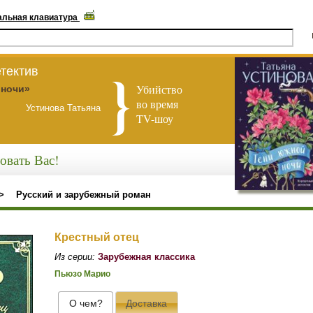
альная клавиатура
тектив
Убийство
 ночи»
во время
Устинова Татьяна
TV-шоу
овать Вас!
>
Русский и зарубежный роман
Крестный отец
Из серии:
Зарубежная классика
Пьюзо Марио
О чем?
Доставка