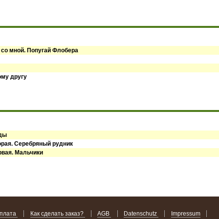
 со мной. Попугай Флобера
ому другу
оды
орая. Серебряный рудник
рвая. Мальчики
оплата
Как сделать заказ?
AGB
Datenschutz
Impressum