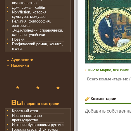
целительство
Дом, семья, хобби
Non/fiction, история,
культура, мемуары
Религия, философия,
эзотерика
Энциклопедии, справочники,
словари, учебники
Поэзия
Графический роман, комикс,
манга
Аудиокниги
Наклейки
Пьюзо Марио, все книги
Всего комментариев: (
*
*
*
Комментарии
Вы
недавно смотрели
Добавить собственн
Крестный отец
Несправедливое
преимущество
История букв своими руками
Горький квест. В 3х томах