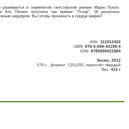
 развивается в знаменитом гангстерском романе Марио Пьюзо.
и Аль Пачино получила три премии "Оскар", 19 различных
ловным шедевром. Вы готовы проникнуть в сердце мафии?
A/Nr:
112412402
ISBN:
978-5-699-43198-4
EAN:
9785699431984
Эксмо, 2012
576 с., формат: 135х205, переплёт твердый
Вес:
412 г