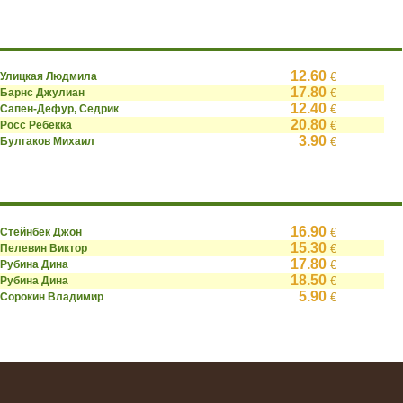
12.60
Улицкая Людмила
€
17.80
Барнс Джулиан
€
12.40
Сапен-Дефур, Седрик
€
20.80
Росс Ребекка
€
3.90
Булгаков Михаил
€
16.90
Стейнбек Джон
€
15.30
Пелевин Виктор
€
17.80
Рубина Дина
€
18.50
Рубина Дина
€
5.90
Сорокин Владимир
€