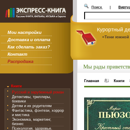
Поиск
|
Вирту
Курортный де
Мои настройки
«Тени южной
Доставка и оплата
Как сделать заказ?
Контакт
Распродажа
Мы рады приветств
Главная
Книги
Книги
Русский и зарубежный роман
Детективы, триллеры,
боевики
Детям и их родителям
Фантастика, фэнтези, хоррор
и мистика
Экономика, маркетинг,
бизнес
Психология, здоровье,