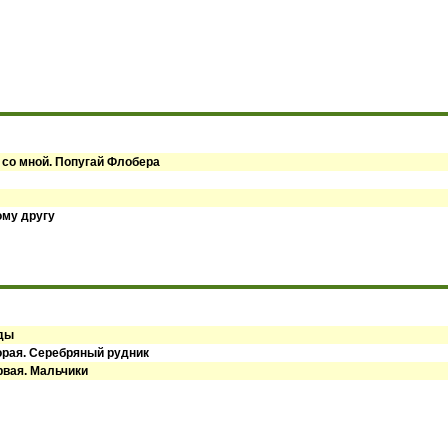
 со мной. Попугай Флобера
ому другу
оды
орая. Серебряный рудник
рвая. Мальчики