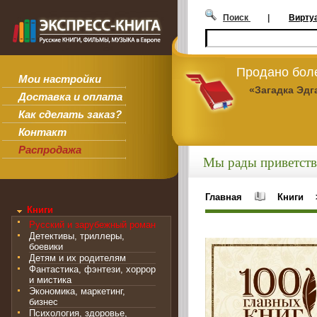
Поиск
|
Вирту
Продано боле
Мои настройки
«Загадка Эдг
Доставка и оплата
Как сделать заказ?
Контакт
Распродажа
Мы рады приветств
Главная
Книги
Книги
Русский и зарубежный роман
Детективы, триллеры,
боевики
Детям и их родителям
Фантастика, фэнтези, хоррор
и мистика
Экономика, маркетинг,
бизнес
Психология, здоровье,