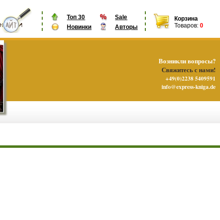
Топ 30
Sale
Корзина
Товаров:
0
Новинки
Авторы
Возникли вопросы?
Свяжитесь с нами!
+49(0)2238 5409591
info@express-kniga.de