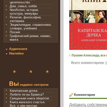
целительство
Дом, семья, хобби
Non/fiction, история,
культура, мемуары
Религия, философия,
эзотерика
Энциклопедии, справочники,
словари, учебники
Поэзия
Графический роман, комикс,
манга
Аудиокниги
Наклейки
Пушкин Александр, все 
Всего комментариев: (
*
*
*
Вы
недавно смотрели
Капитанская дочка
Любите ли вы Брамса?
Комментарии
Священная книга оборотня
Книга женского счастья.
Добавить собственн
Всё, о чём мечтаю