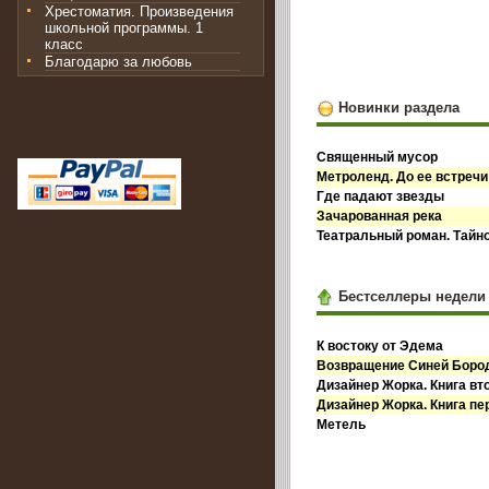
Хрестоматия. Произведения
школьной программы. 1
класс
Благодарю за любовь
Новинки раздела
Священный мусор
Метроленд. До ее встречи
Где падают звезды
Зачарованная река
Театральный роман. Тайн
Бестселлеры недели
К востоку от Эдема
Возвращение Синей Бор
Дизайнер Жорка. Книга вт
Дизайнер Жорка. Книга пе
Метель