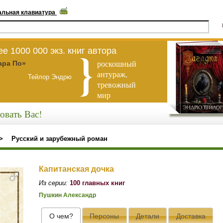
альная клавиатура
е 1000 000 экз. книг автора
роскошный
ара По»
антураж,
Тейлор Эндрю
тревожный
мир
овать Вас!
>
Русский и зарубежный роман
Капитанская дочка
Из серии:
100 главных книг
Пушкин Александр
О чем?
Персоны
Детали
Доставка