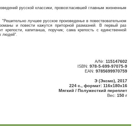
оизведений русской классики, провозгласившей главным жизненным
": "Решительно лучшее русское произведенье в повествовательном
романы и повести кажутся приторной размазней. В первый раз
нт крепости, капитанша, поручик; сама крепость с единственной
х людей".
A/Nr:
115147602
ISBN:
978-5-699-97075-9
EAN:
9785699970759
Э (Эксмо), 2017
224 с., формат: 116x180x16
Мягкий / Полужесткий переплет
Вес:
150 г