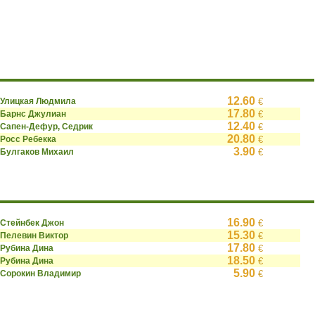
12.60
Улицкая Людмила
€
17.80
Барнс Джулиан
€
12.40
Сапен-Дефур, Седрик
€
20.80
Росс Ребекка
€
3.90
Булгаков Михаил
€
16.90
Стейнбек Джон
€
15.30
Пелевин Виктор
€
17.80
Рубина Дина
€
18.50
Рубина Дина
€
5.90
Сорокин Владимир
€