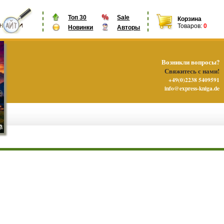
Топ 30
Sale
Корзина
Товаров:
0
Новинки
Авторы
Возникли вопросы?
Свяжитесь с нами!
+49(0)2238 5409591
info@express-kniga.de