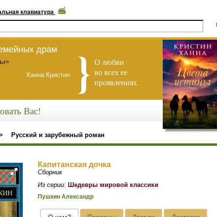
альная клавиатура
семейных драм
О любви
ны»
во всех ее
Ханна Кристин
проявлениях
овать Вас!
>
Русский и зарубежный роман
Капитанская дочка
Сборник
Из серии:
Шедевры мировой классики
Пушкин Александр
О чем?
Персоны
Детали
Доставка