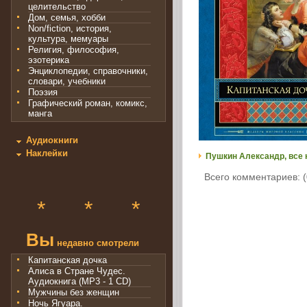
целительство
Дом, семья, хобби
Non/fiction, история,
культура, мемуары
Религия, философия,
эзотерика
Энциклопедии, справочники,
словари, учебники
Поэзия
Графический роман, комикс,
манга
Аудиокниги
Наклейки
Пушкин Александр, все 
Всего комментариев: (
*
*
*
Вы
недавно смотрели
Капитанская дочка
Алиса в Стране Чудес.
Аудиокнига (MP3 - 1 CD)
Мужчины без женщин
Ночь Ягуара.