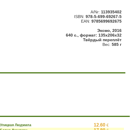
A/Nr:
113935402
ISBN:
978-5-699-69267-5
EAN:
9785699692675
Эксмо, 2016
640 с., формат: 135x206x32
Твёрдый переплёт
Вес:
585 г
12.60
Улицкая Людмила
€