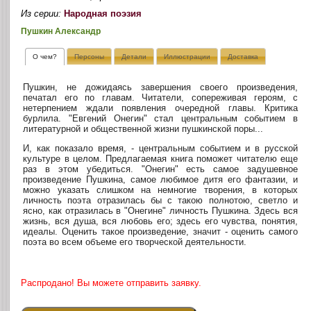
Из серии:
Народная поэзия
Пушкин Александр
О чем?
Персоны
Детали
Иллюстрации
Доставка
Пушкин, не дожидаясь завершения своего произведения,
печатал его по главам. Читатели, сопереживая героям, с
нетерпением ждали появления очередной главы. Критика
бурлила. "Евгений Онегин" стал центральным событием в
литературной и общественной жизни пушкинской поры...
И, как показало время, - центральным событием и в русской
культуре в целом. Предлагаемая книга поможет читателю еще
раз в этом убедиться. "Онегин" есть самое задушевное
произведение Пушкина, самое любимое дитя его фантазии, и
можно указать слишком на немногие творения, в которых
личность поэта отразилась бы с такою полнотою, светло и
ясно, как отразилась в "Онегине" личность Пушкина. Здесь вся
жизнь, вся душа, вся любовь его; здесь его чувства, понятия,
идеалы. Оценить такое произведение, значит - оценить самого
поэта во всем объеме его творческой деятельности.
Распродано! Вы можете отправить заявку.