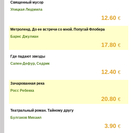
Священный мусор
Улицкая Людмила
12.60
€
Метроленд. До ее встречи со мной. Попугай Флобера
Барнс Джулиан
17.80
€
Где падают звезды
Сапен-Дефур, Седрик
12.40
€
Зачарованная река
Росс Ребекка
20.80
€
Театральный роман. Тайному другу
Булгаков Михаил
3.90
€