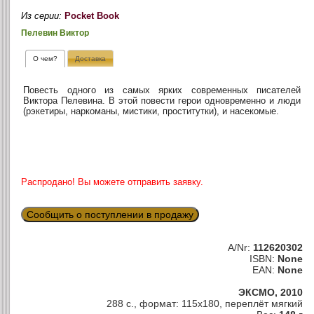
Из серии:
Pocket Book
Пелевин Виктор
О чем?
Доставка
Повесть одного из самых ярких современных писателей
Виктора Пелевина. В этой повести герои одновременно и люди
(рэкетиры, наркоманы, мистики, проститутки), и насекомые.
Распродано! Вы можете отправить заявку.
Сообщить о поступлении в продажу
A/Nr:
112620302
ISBN:
None
EAN:
None
ЭКСМО, 2010
288 с., формат: 115х180, переплёт мягкий