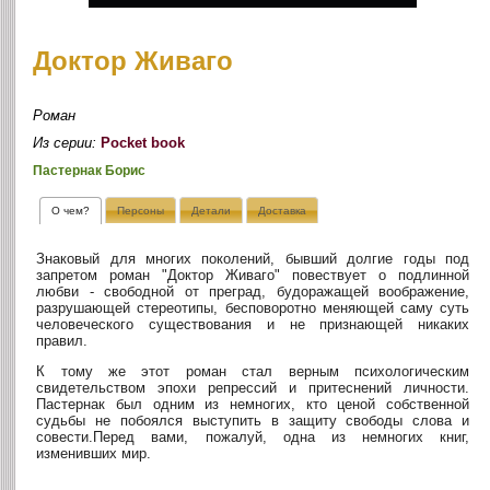
Доктор Живаго
Роман
Из серии:
Pocket book
Пастернак Борис
О чем?
Персоны
Детали
Доставка
Знаковый для многих поколений, бывший долгие годы под
запретом роман "Доктор Живаго" повествует о подлинной
любви - свободной от преград, будоражащей воображение,
разрушающей стереотипы, бесповоротно меняющей саму суть
человеческого существования и не признающей никаких
правил.
К тому же этот роман стал верным психологическим
свидетельством эпохи репрессий и притеснений личности.
Пастернак был одним из немногих, кто ценой собственной
судьбы не побоялся выступить в защиту свободы слова и
совести.Перед вами, пожалуй, одна из немногих книг,
изменивших мир.