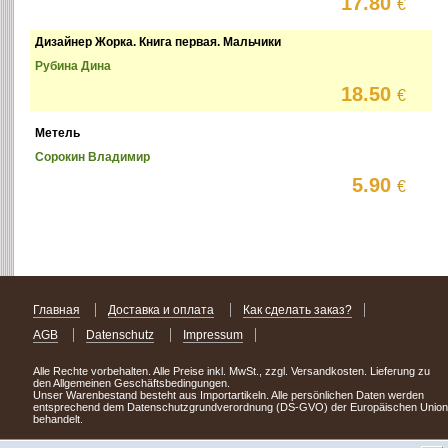
17.80
€
Дизайнер Жорка. Книга первая. Мальчики
Рубина Дина
18.50
€
Метель
Сорокин Владимир
5.90
€
Главная
Доставка и оплата
Как сделать заказ?
AGB
Datenschutz
Impressum
Alle Rechte vorbehalten. Alle Preise inkl. MwSt., zzgl. Versandkosten. Lieferung zu
den Allgemeinen Geschäftsbedingungen.
Unser Warenbestand besteht aus Importartikeln. Alle persönlichen Daten werden
entsprechend dem Datenschutzgrundverordnung (DS-GVO) der Europäischen Union
behandelt.
Сделав заказ сегодня, уже через день или два Вы можете стать обладателем