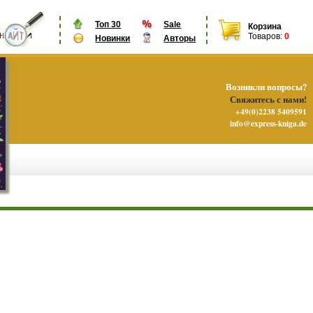
Топ 30
Sale
Корзина
Товаров:
0
Новинки
Авторы
Возникли вопросы?
Свяжитесь с нами!
+49(0)2238 5409591
info@express-kniga.de