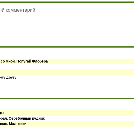
ый комментарий
 со мной. Попугай Флобера
ому другу
оды
орая. Серебряный рудник
рвая. Мальчики