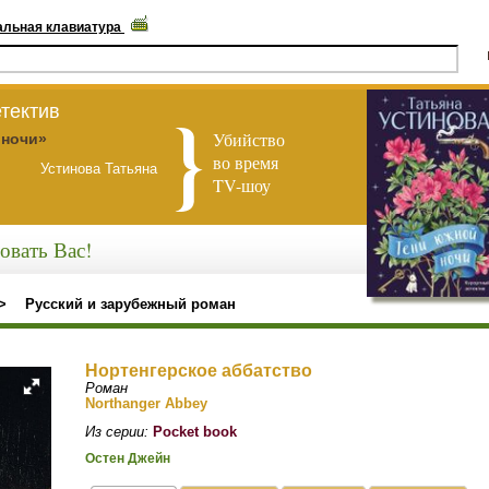
альная клавиатура
тектив
Убийство
 ночи»
во время
Устинова Татьяна
TV-шоу
овать Вас!
>
Русский и зарубежный роман
Нортенгерское аббатство
Роман
Northanger Abbey
Из серии:
Pocket book
Остен Джейн