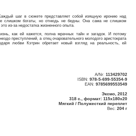
 Каждый шаг в сюжете представляет собой изящную иронию над
не слишком богаты, но отнюдь не бедны. Она сама не слишком
 это из-за недостатка жизненного опыта.
жизнь, как ей кажется, полна мрачных тайн и загадок. И потому
нездо преступлений, а отец очаровательного молодого аристократа
годаря любви Кэтрин обретает новый взгляд на реальность, ей
A/Nr:
113429702
ISBN:
978-5-699-55354-9
EAN:
9785699553549
Эксмо, 2012
318 с., формат: 115x180x20
Мягкий / Полужесткий переплет
Вес:
204 г