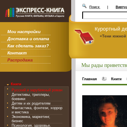
Поиск
|
Вирту
Курортный де
Мои настройки
«Тени южной
Доставка и оплата
Как сделать заказ?
Контакт
Распродажа
Мы рады приветств
Главная
Книги
Книги
Русский и зарубежный роман
Детективы, триллеры,
боевики
Детям и их родителям
Фантастика, фэнтези, хоррор
и мистика
Экономика, маркетинг,
бизнес
Психология, здоровье,