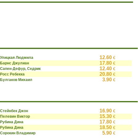
12.60
Улицкая Людмила
€
17.80
Барнс Джулиан
€
12.40
Сапен-Дефур, Седрик
€
20.80
Росс Ребекка
€
3.90
Булгаков Михаил
€
16.90
Стейнбек Джон
€
15.30
Пелевин Виктор
€
17.80
Рубина Дина
€
18.50
Рубина Дина
€
5.90
Сорокин Владимир
€