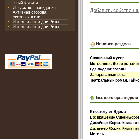
гений физики
Искусство сновидения.
Добавить собственн
Активная сторона
бесконечности
Интеллигент и две Риты
Интеллигент и две Риты
Новинки раздела
Священный мусор
Метроленд. До ее встречи
Где падают звезды
Зачарованная река
Театральный роман. Тайн
Бестселлеры недели
К востоку от Эдема
Возвращение Синей Бор
Дизайнер Жорка. Книга вт
Дизайнер Жорка. Книга пе
Метель