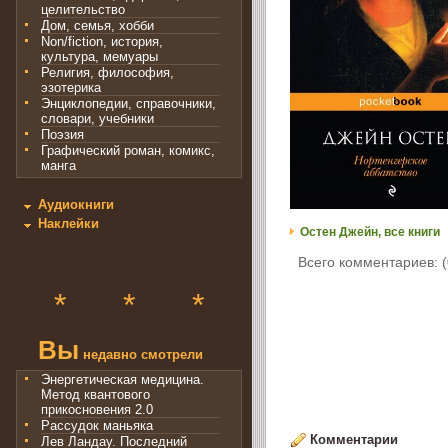
целительство
Дом, семья, хобби
Non/fiction, история,
культура, мемуары
Религия, философия,
эзотерика
Энциклопедии, справочники,
словари, учебники
Поэзия
Графический роман, комикс,
манга
Аудиокниги
Наклейки
Остен Джейн, все книги
Всего комментариев: (
*
*
*
Вы
недавно смотрели
Энергетическая медицина.
Метод квантового
прикосновения 2.0
Рассудок маньяка
Комментарии
Лев Ландау. Последний