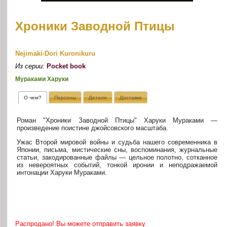
Хроники Заводной Птицы
Nejimaki-Dori Kuronikuru
Из серии:
Pocket book
Мураками Харуки
О чем?
Персоны
Детали
Доставка
Роман "Хроники Заводной Птицы" Харуки Мураками —
произведение поистине джойсовского масштаба.
Ужас Второй мировой войны и судьба нашего современника в
Японии, письма, мистические сны, воспоминания, журнальные
статьи, закодированные файлы — цельное полотно, сотканное
из невероятных событий, тонкой иронии и неподражаемой
интонации Харуки Мураками.
Распродано! Вы можете отправить заявку.