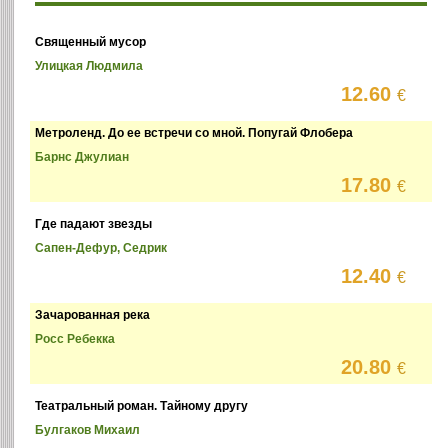
Священный мусор
Улицкая Людмила
12.60
€
Метроленд. До ее встречи со мной. Попугай Флобера
Барнс Джулиан
17.80
€
Где падают звезды
Сапен-Дефур, Седрик
12.40
€
Зачарованная река
Росс Ребекка
20.80
€
Театральный роман. Тайному другу
Булгаков Михаил