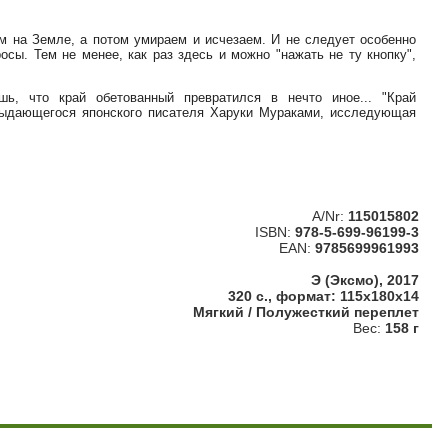
м на Земле, а потом умираем и исчезаем. И не следует особенно
осы. Тем не менее, как раз здесь и можно "нажать не ту кнопку",
шь, что край обетованный превратился в нечто иное... "Край
 выдающегося японского писателя Харуки Мураками, исследующая
A/Nr:
115015802
ISBN:
978-5-699-96199-3
EAN:
9785699961993
Э (Эксмо), 2017
320 с., формат: 115x180x14
Мягкий / Полужесткий переплет
Вес:
158 г