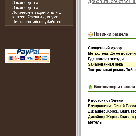
Добавить собственн
Закон о детях
Закон о детях
Логические задания для 1
класса. Орешки для ума
Чисто партийное убийство
Новинки раздела
Священный мусор
Метроленд. До ее встречи
Где падают звезды
Зачарованная река
Театральный роман. Тайн
Бестселлеры недели
К востоку от Эдема
Возвращение Синей Бор
Дизайнер Жорка. Книга вт
Дизайнер Жорка. Книга пе
Метель