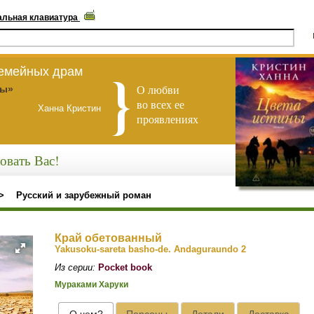
альная клавиатура
семейных драм
О любви
ны»
во всех ее
Ханна Кристин
проявлениях
овать Вас!
>
Русский и зарубежный роман
Край обетованный
Yakusoku-sareta basho-de. Andaguraundo 2
Из серии:
Pocket book
Мураками Харуки
О чем?
Персоны
Детали
Доставка