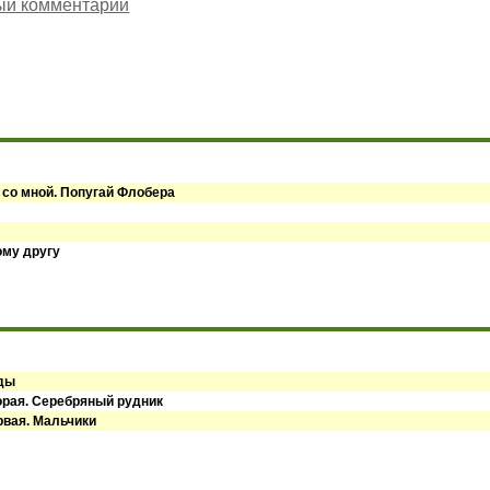
ый комментарий
 со мной. Попугай Флобера
ому другу
оды
орая. Серебряный рудник
рвая. Мальчики