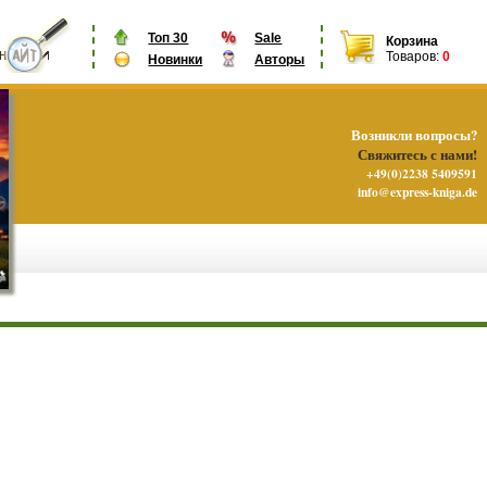
Топ 30
Sale
Корзина
Товаров:
0
Новинки
Авторы
Возникли вопросы?
Свяжитесь с нами!
+49(0)2238 5409591
info@express-kniga.de