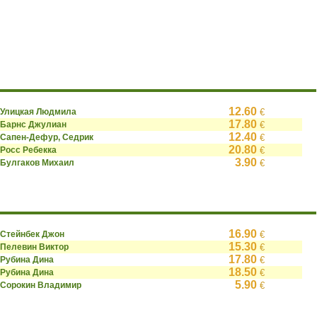
12.60
Улицкая Людмила
€
17.80
Барнс Джулиан
€
12.40
Сапен-Дефур, Седрик
€
20.80
Росс Ребекка
€
3.90
Булгаков Михаил
€
16.90
Стейнбек Джон
€
15.30
Пелевин Виктор
€
17.80
Рубина Дина
€
18.50
Рубина Дина
€
5.90
Сорокин Владимир
€