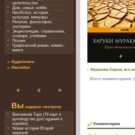
целительство
Дом, семья, хобби
Non/fiction, история,
культура, мемуары
Религия, философия,
эзотерика
Энциклопедии, справочники,
словари, учебники
Поэзия
Графический роман, комикс,
манга
Аудиокниги
Наклейки
Мураками Харуки, все кн
Всего комментариев: (
*
*
*
Вы
недавно смотрели
Винтажное Таро (79 карт и
руководство для гадания в
коробке)
Комментарии
Новая история Второй
мировой