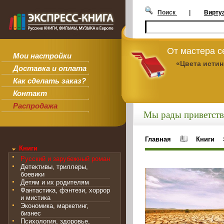
Поиск
|
Вирту
От мастера 
Мои настройки
«Цвета исти
Доставка и оплата
Как сделать заказ?
Контакт
Распродажа
Мы рады приветств
Главная
Книги
Книги
Русский и зарубежный роман
Детективы, триллеры,
боевики
Детям и их родителям
Фантастика, фэнтези, хоррор
и мистика
Экономика, маркетинг,
бизнес
Психология, здоровье,