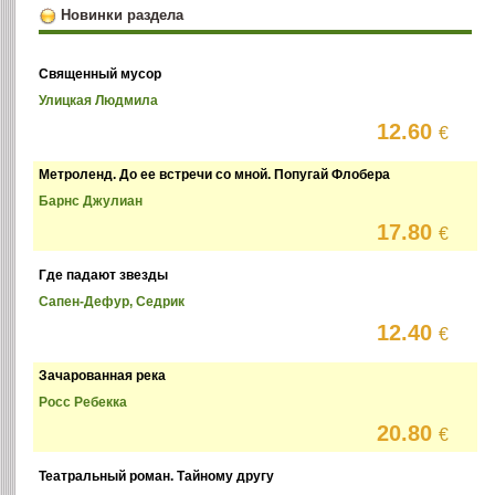
Новинки раздела
Священный мусор
Улицкая Людмила
12.60
€
Метроленд. До ее встречи со мной. Попугай Флобера
Барнс Джулиан
17.80
€
Где падают звезды
Сапен-Дефур, Седрик
12.40
€
Зачарованная река
Росс Ребекка
20.80
€
Театральный роман. Тайному другу