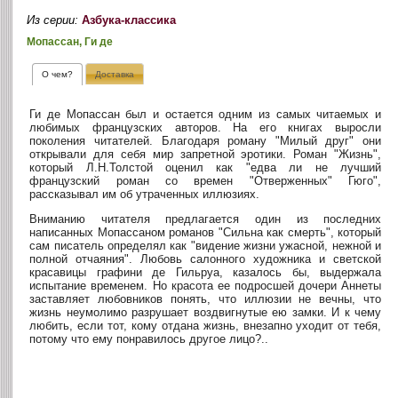
Из серии:
Азбука-классика
Мопассан, Ги де
О чем?
Доставка
Ги де Мопассан был и остается одним из самых читаемых и
любимых французских авторов. На его книгах выросли
поколения читателей. Благодаря роману "Милый друг" они
открывали для себя мир запретной эротики. Роман "Жизнь",
который Л.Н.Толстой оценил как "едва ли не лучший
французский роман со времен "Отверженных" Гюго",
рассказывал им об утраченных иллюзиях.
Вниманию читателя предлагается один из последних
написанных Мопассаном романов "Сильна как смерть", который
сам писатель определял как "видение жизни ужасной, нежной и
полной отчаяния". Любовь салонного художника и светской
красавицы графини де Гильруа, казалось бы, выдержала
испытание временем. Но красота ее подросшей дочери Аннеты
заставляет любовников понять, что иллюзии не вечны, что
жизнь неумолимо разрушает воздвигнутые ею замки. И к чему
любить, если тот, кому отдана жизнь, внезапно уходит от тебя,
потому что ему понравилось другое лицо?..