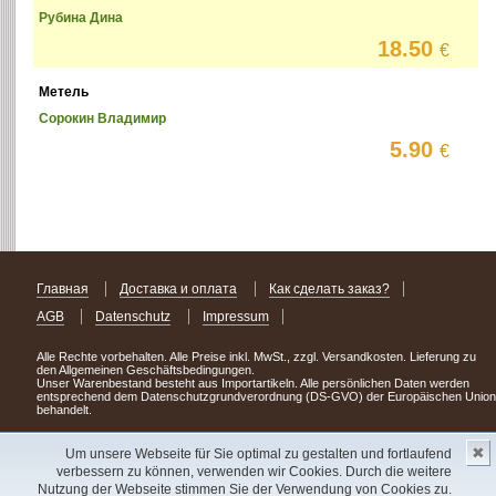
Рубина Дина
18.50
€
Метель
Сорокин Владимир
5.90
€
Главная
Доставка и оплата
Как сделать заказ?
AGB
Datenschutz
Impressum
Alle Rechte vorbehalten. Alle Preise inkl. MwSt., zzgl. Versandkosten. Lieferung zu
den Allgemeinen Geschäftsbedingungen.
Unser Warenbestand besteht aus Importartikeln. Alle persönlichen Daten werden
entsprechend dem Datenschutzgrundverordnung (DS-GVO) der Europäischen Union
behandelt.
Сделав заказ сегодня, уже через день или два Вы можете стать обладателем
✖
НОВИНКИ из Германии
! Удачного поиска!
Um unsere Webseite für Sie optimal zu gestalten und fortlaufend
verbessern zu können, verwenden wir Cookies. Durch die weitere
Copyright 2003 - 2023 © Express-Kniga
Nutzung der Webseite stimmen Sie der Verwendung von Cookies zu.