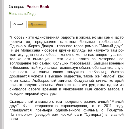
Из серии:
Pocket Book
Мопассан, Ги де
О чем?
Доставка
"Любовь - это единственная радость в жизни, но мы сами часто
портим ее, предъявляя слишком большие требования"...
Однако у Жоржа Дюбуа - главного героя романа "Милый друг"
Ги де Мопассана - совсем другие взгляды на какую-то там ро­
мантику: для него любовь - конечно же, не настоящее чувство,
только его имитация - это лишь плата за материальное
воплоще­ние тех самых "больших требований". Бывший военный
и бессовестный журналист, используя обман, обольстительную
внешность и связи своих замужних любовниц, быстро
добивается успеха в высшем обществе, таком же "милом", как
и он сам... Амбициозный жиголо, бездушный циник, который
привык получать земные блага из женских рук, стал одним из
символов своего времени и увековечил имя своего автора в
истории мировой культуры.
Скандальный и вместе с тем предельно реалистичный "Милый
друг" был неоднократно экранизирован, а в 2011 году
планируется премьера одноименного фильма с Робертом
Паттинсоном (звездой вампирской саги "Сумерки") в главной
роли.