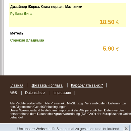
Дизайнер Жорка. Книга первая. Мальчики
Рубина Дина
18.50
€
Метель
Сорокин Владимир
5.90
€
Главная
Доставка и оплата
Как сделать заказ?
AGB
Datenschutz
Impressum
Alle Rechte vorbehalten. Alle Preise inkl. MwSt., zzgl. Versandkosten. Lieferung zu
den Allgemeinen Geschäftsbedingungen.
Unser Warenbestand besteht aus Importartikeln. Alle persönlichen Daten werden
entsprechend dem Datenschutzgrundverordnung (DS-GVO) der Europäischen Union
behandelt.
Сделав заказ сегодня, уже через день или два Вы можете стать обладателем
✖
НОВИНКИ из Германии
! Удачного поиска!
Um unsere Webseite für Sie optimal zu gestalten und fortlaufend