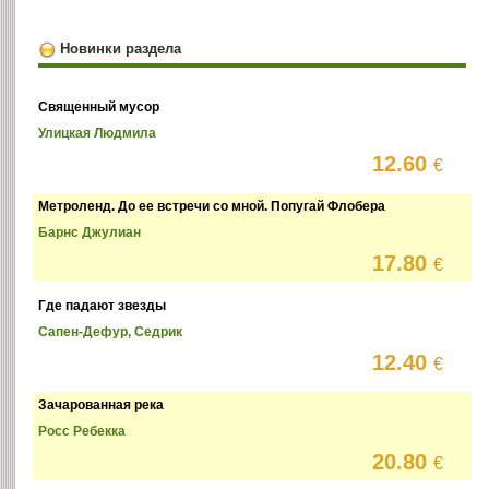
Новинки раздела
Священный мусор
Улицкая Людмила
12.60
€
Метроленд. До ее встречи со мной. Попугай Флобера
Барнс Джулиан
17.80
€
Где падают звезды
Сапен-Дефур, Седрик
12.40
€
Зачарованная река
Росс Ребекка
20.80
€