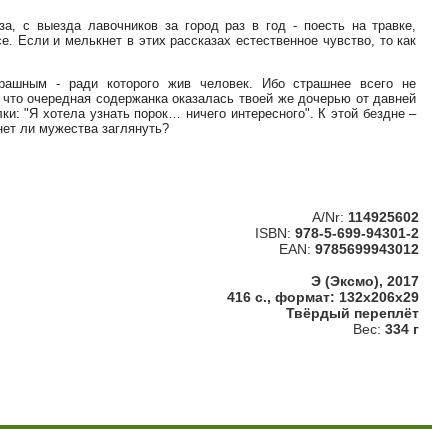
а, с выезда лавочников за город раз в год - поесть на травке,
е. Если и мелькнет в этих рассказах естественное чувство, то как
рашным - ради которого жив человек. Ибо страшнее всего не
 что очередная содержанка оказалась твоей же дочерью от давней
и: "Я хотела узнать порок… ничего интересного". К этой бездне –
нет ли мужества заглянуть?
A/Nr:
114925602
ISBN:
978-5-699-94301-2
EAN:
9785699943012
Э (Эксмо), 2017
416 с., формат: 132x206x29
Твёрдый переплёт
Вес:
334 г