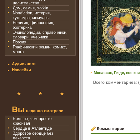
целительство
Дом, семья, хобби
Non/fiction, история,
культура, мемуары
Религия, философия,
эзотерика
Энциклопедии, справочники,
словари, учебники
Поэзия
Графический роман, комикс,
манга
Аудиокниги
Наклейки
Мопассан, Ги де, все кни
Всего комментариев: (
*
*
*
Вы
недавно смотрели
Больше, чем просто
красивая
Сердца в Атлантиде
Комментарии
Здоровое сердце без
лекарств