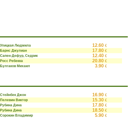
12.60
Улицкая Людмила
€
17.80
Барнс Джулиан
€
12.40
Сапен-Дефур, Седрик
€
20.80
Росс Ребекка
€
3.90
Булгаков Михаил
€
16.90
Стейнбек Джон
€
15.30
Пелевин Виктор
€
17.80
Рубина Дина
€
18.50
Рубина Дина
€
5.90
Сорокин Владимир
€