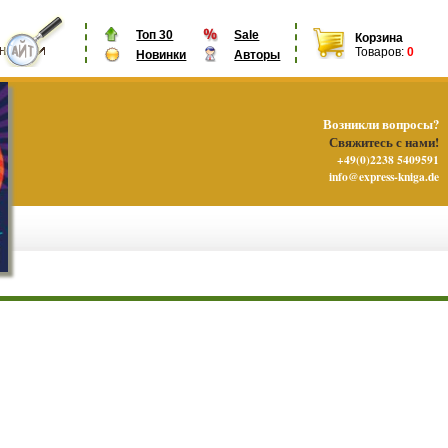
Топ 30
Sale
Корзина
Товаров:
0
Новинки
Авторы
Возникли вопросы?
Свяжитесь с нами!
+49(0)2238 5409591
info@express-kniga.de