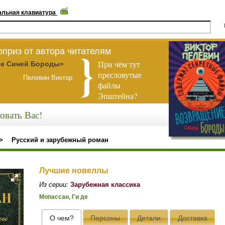
альная клавиатура
приз от автора читателям
При чём тут
е Синей Бороды»
пресловутые
Пелевин Виктор
файлы
Эпштейна?
овать Вас!
>
Русский и зарубежный роман
Лучшие новеллы
Из серии:
Зарубежная классика
Мопассан, Ги де
О чем?
Персоны
Детали
Доставка