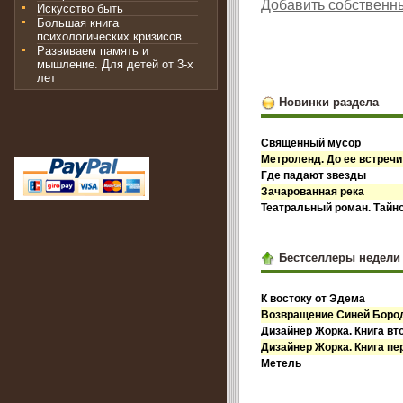
Добавить собственн
Искусство быть
Большая книга
психологических кризисов
Развиваем память и
мышление. Для детей от 3-х
лет
Новинки раздела
Священный мусор
Метроленд. До ее встречи
Где падают звезды
Зачарованная река
Театральный роман. Тайн
Бестселлеры недели
К востоку от Эдема
Возвращение Синей Бор
Дизайнер Жорка. Книга вт
Дизайнер Жорка. Книга пе
Метель