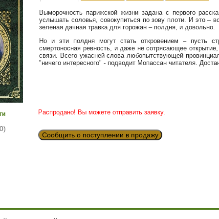
Выморочность парижской жизни задана с первого рассказ
услышать соловья, совокупиться по зову плоти. И это – вс
зеленая дачная травка для горожан – полдня, и довольно.
Но и эти полдня могут стать откровением – пусть ст
смертоносная ревность, и даже не сотрясающее открытие,
связи. Всего ужасней слова любопытствующей провинциалк
"ничего интересного" - подводит Мопассан читателя. Доста
Распродано! Вы можете отправить заявку.
ги
0)
Сообщить о поступлении в продажу