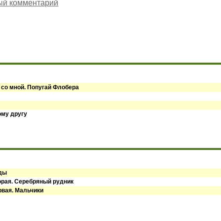
ый комментарий
 со мной. Попугай Флобера
ому другу
оды
орая. Серебряный рудник
рвая. Мальчики