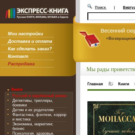
Поиск
|
Вирту
Весенний сюр
Мои настройки
«Возвращени
Доставка и оплата
Как сделать заказ?
Контакт
Распродажа
Мы рады приветств
Главная
Книги
Книги
Русский и зарубежный роман
Детективы, триллеры,
боевики
Детям и их родителям
Фантастика, фэнтези, хоррор
и мистика
Экономика, маркетинг,
бизнес
Психология, здоровье,