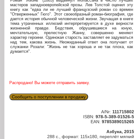
Роман "Жизнь" (1883) выдвинул Мопассана в число лучших
мастеров западноевропейской прозы. Лев Толстой оценил эту
книгу как "едва ли не лучший французский роман со времен
"Отверженных" Гюго". Этот своеобразный роман-биография, где
дается история обычной человеческой жизни. Звучащая в книге
тема утраченных иллюзий интерпретируется в духе верности
жизненной правде. Бедствия, обрушившиеся на юную,
мечтательную, прелестную Жанну, совершенно меняют
характер героини. Одинокая старость заставляет ее задуматься
над тем, какова жизнь. Неожиданный ответ она получает от
служанки Розали: "Жизнь не так хороша и не так плоха, как
думается".
Распродано! Вы можете отправить заявку.
Сообщить о поступлении в продажу
A/Nr:
111715802
ISBN:
978-5-389-01526-5
EAN:
9785389015265
Азбука, 2015
288 с., формат: 115х180, переплёт мягкий