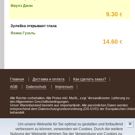
Фаулз Джон
9.30
€
Зулейха открывает глаза
Яхина Гузель
14.60
€
Главная
Доставка и оплата
Как сделать заказ?
AGB
Datenschutz
Impressum
Alle Rechte vorbehalten. Alle Preise inkl. MwSt., zzgl. Versandkosten. Lieferung zu
den Allgemeinen Geschäftsbedingungen.
Unser Warenbestand besteht aus Importartikeln. Alle persönlichen Daten werden
entsprechend dem Datenschutzgrundverordnung (DS-GVO) der Europäischen Union
behandelt.
Сделав заказ сегодня, уже через день или два Вы можете стать обладателем
✖
НОВИНКИ из Германии
! Удачного поиска!
Um unsere Webseite für Sie optimal zu gestalten und fortlaufend
verbessern zu können, verwenden wir Cookies. Durch die weitere
Copyright 2003 - 2023 © Express-Kniga
Nutzung der Webseite stimmen Sie der Verwendung von Cookies zu.