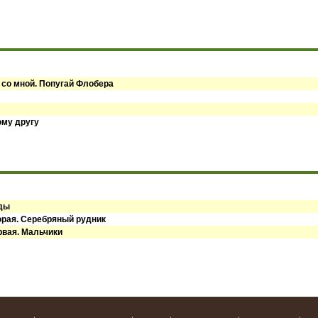
 со мной. Попугай Флобера
ому другу
оды
орая. Серебряный рудник
рвая. Мальчики