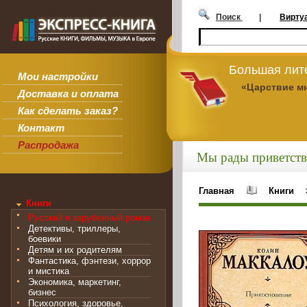
Поиск
|
Вирту
Большая лит
Мои настройки
«Царствие м
Доставка и оплата
Как сделать заказ?
Контакт
Распродажа
Мы рады приветств
Главная
Книги
Книги
Русский и зарубежный роман
Детективы, триллеры,
боевики
Детям и их родителям
Фантастика, фэнтези, хоррор
и мистика
Экономика, маркетинг,
бизнес
Психология, здоровье,