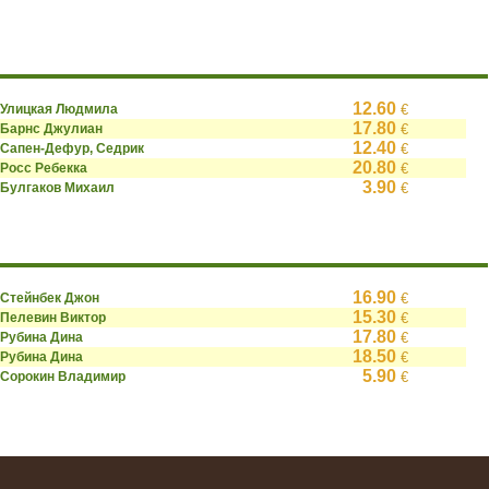
12.60
Улицкая Людмила
€
17.80
Барнс Джулиан
€
12.40
Сапен-Дефур, Седрик
€
20.80
Росс Ребекка
€
3.90
Булгаков Михаил
€
16.90
Стейнбек Джон
€
15.30
Пелевин Виктор
€
17.80
Рубина Дина
€
18.50
Рубина Дина
€
5.90
Сорокин Владимир
€