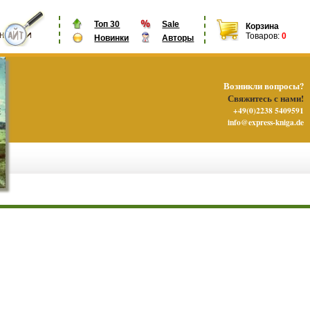
Топ 30
Sale
Корзина
Товаров:
0
Новинки
Авторы
Возникли вопросы?
Свяжитесь с нами!
+49(0)2238 5409591
info@express-kniga.de