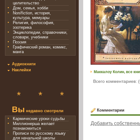
целительство
Дом, семья, хобби
Non/fiction, история,
культура, мемуары
Религия, философия,
эзотерика
Энциклопедии, справочники,
словари, учебники
Поэзия
Графический роман, комикс,
манга
Аудиокниги
Наклейки
Маккалоу Колин, все кни
Всего комментариев: (
*
*
*
Вы
Комментарии
недавно смотрели
Кармические уроки судьбы
Добавить собственн
Миллионерша желает
познакомиться
Прописи по русскому языку
для начальной школы