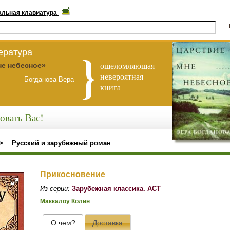
альная клавиатура
ература
ошеломляющая
не небесное»
невероятная
Богданова Вера
книга
овать Вас!
>
Русский и зарубежный роман
Прикосновение
Из серии:
Зарубежная классика. АСТ
Маккалоу Колин
О чем?
Доставка