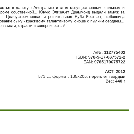
частья в далекую Австралию и стал могущественным, сильным и
кроме собственной... Юную Элизабет Драммонд выдали замуж за
... Целеустремленная и решительная Руби Коствен, любовница
зование сыну - красивому талантливому юноше с пылким сердцем...
нависти, страсти и соперничества!
A/Nr:
112775402
ISBN:
978-5-17-067572-2
EAN:
9785170675722
АСТ, 2012
573 с., формат: 135х205, переплёт твердый
Вес:
440 г