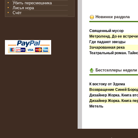
Убить пересмешника
Лисья нора
Счёт
Новинки раздела
Священный мусор
Метроленд. До ее встречи
Где падают звезды
Зачарованная река
Театральный роман. Тайн
Бестселлеры недели
К востоку от Эдема
Возвращение Синей Бор
Дизайнер Жорка. Книга вт
Дизайнер Жорка. Книга пе
Метель