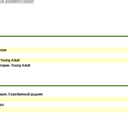
ый комментарий
тери
 Young Adult
ории. Young Adult
орая. Серебряный рудник
оды