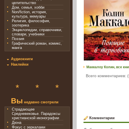
целительство
Дом, семья, хобби
Non/fiction, история,
культура, мемуары
Религия, философия,
эзотерика
Энциклопедии, справочники,
словари, учебники
Поэзия
Графический роман, комикс,
манга
Аудиокниги
Наклейки
Маккалоу Колин, все кни
Всего комментариев: (
*
*
*
Вы
недавно смотрели
Страдающее
Средневековье. Парадоксы
Комментарии
христианской иконографии
Дюна
Фокус с зеркалами