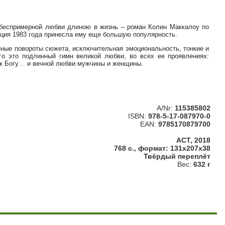
 беспримерной любви длиною в жизнь – роман Колин Маккалоу по
ация 1983 года принесла ему еще большую популярность.
анные повороты сюжета, исключительная эмоциональность, тонкие и
го это подлинный гимн великой любви, во всех ее проявлениях:
 к Богу… и вечной любви мужчины и женщины.
A/Nr:
115385802
ISBN:
978-5-17-087970-0
EAN:
9785170879700
АСТ, 2018
768 с., формат: 131x207x38
Твёрдый переплёт
Вес:
632 г