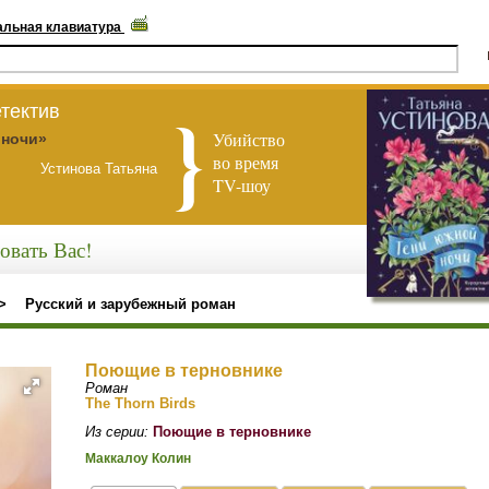
альная клавиатура
тектив
Убийство
 ночи»
во время
Устинова Татьяна
TV-шоу
овать Вас!
>
Русский и зарубежный роман
Поющие в терновнике
Роман
The Thorn Birds
Из серии:
Поющие в терновнике
Маккалоу Колин