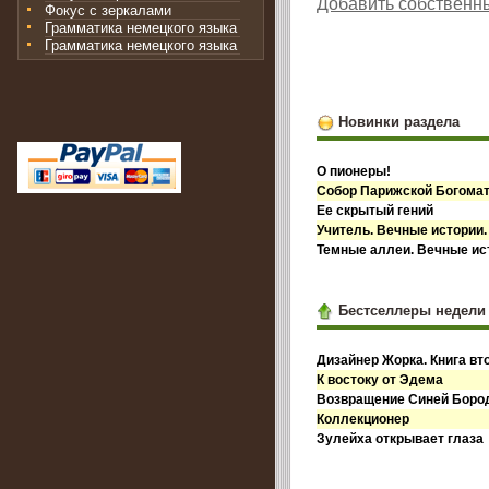
Добавить собственн
Фокус с зеркалами
Грамматика немецкого языка
Грамматика немецкого языка
Новинки раздела
О пионеры!
Собор Парижской Богома
Ее скрытый гений
Учитель. Вечные истории.
Темные аллеи. Вечные ист
Бестселлеры недели
Дизайнер Жорка. Книга вт
К востоку от Эдема
Возвращение Синей Бор
Коллекционер
Зулейха открывает глаза