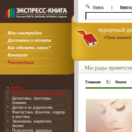
Поиск
|
Вирту
Курортный де
Мои настройки
«Тени южной
Доставка и оплата
Как сделать заказ?
Контакт
Распродажа
Мы рады приветств
Главная
Книги
Книги
Русский и зарубежный роман
Детективы, триллеры,
боевики
Детям и их родителям
Фантастика, фэнтези, хоррор
и мистика
Экономика, маркетинг,
бизнес
Психология, здоровье,