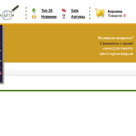
Топ 30
Sale
Корзина
Товаров:
0
Новинки
Авторы
Возникли вопросы?
Свяжитесь с нами!
+49(0)2238 5409591
info@express-kniga.de