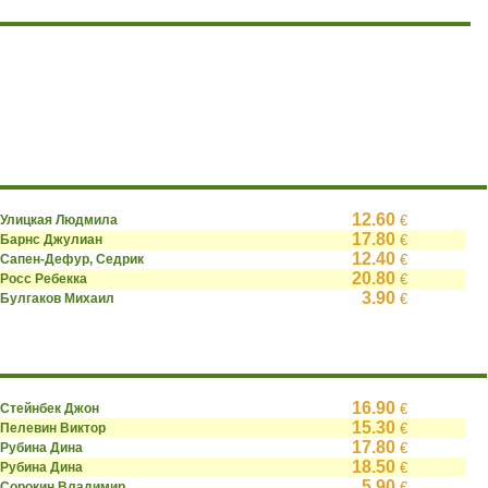
12.60
Улицкая Людмила
€
17.80
Барнс Джулиан
€
12.40
Сапен-Дефур, Седрик
€
20.80
Росс Ребекка
€
3.90
Булгаков Михаил
€
16.90
Стейнбек Джон
€
15.30
Пелевин Виктор
€
17.80
Рубина Дина
€
18.50
Рубина Дина
€
5.90
Сорокин Владимир
€