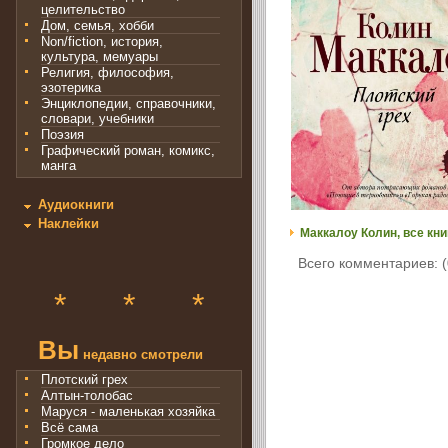
целительство
Дом, семья, хобби
Non/fiction, история,
культура, мемуары
Религия, философия,
эзотерика
Энциклопедии, справочники,
словари, учебники
Поэзия
Графический роман, комикс,
манга
Аудиокниги
Наклейки
Маккалоу Колин, все кни
Всего комментариев: (
*
*
*
Вы
недавно смотрели
Плотский грех
Алтын-толобас
Маруся - маленькая хозяйка
Всё сама
Громкое дело