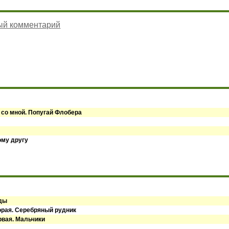
ый комментарий
 со мной. Попугай Флобера
ому другу
оды
орая. Серебряный рудник
рвая. Мальчики