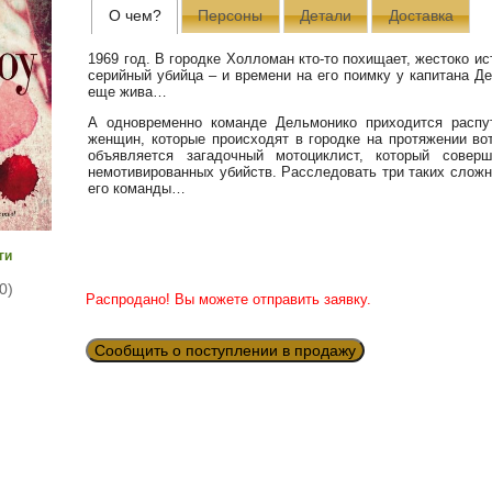
О чем?
Персоны
Детали
Доставка
1969 год. В городке Холломан кто-то похищает, жестоко и
серийный убийца – и времени на его поимку у капитана Д
еще жива…
А одновременно команде Дельмонико приходится распу
женщин, которые происходят в городке на протяжении в
объявляется загадочный мотоциклист, который сове
немотивированных убийств. Расследовать три таких сложн
его команды…
ги
0)
Распродано! Вы можете отправить заявку.
Сообщить о поступлении в продажу