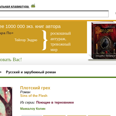
альная клавиатура
е 1000 000 экз. книг автора
роскошный
ара По»
антураж,
Тейлор Эндрю
тревожный
мир
овать Вас!
>
Русский и зарубежный роман
Плотский грех
Роман
Sins of the Flesh
Из серии:
Поющие в терновнике
Маккалоу Колин