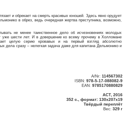
стязает и обрекает на смерть красивых юношей. Здесь явно орудует
ельмонико в обрез, ведь очередная жертва преступника, возможно,
тывать не менее таинственное дело об исчезновениях молодых
от уже шести лет. И в довершение ко всему прочему в Холломане
ршает целую серию кровавых и на первый взгляд абсолютно
ых дела сразу – нелегкая задача даже для капитана Дельмонико и
A/Nr:
114567302
ISBN:
978-5-17-088082-9
EAN:
9785170880829
АСТ, 2016
352 с., формат: 130x207x19
Твёрдый переплёт
Вес:
329 г