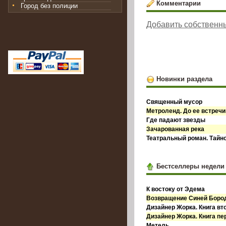
Комментарии
Город без полиции
Добавить собственн
Новинки раздела
Священный мусор
Метроленд. До ее встречи
Где падают звезды
Зачарованная река
Театральный роман. Тайн
Бестселлеры недели
К востоку от Эдема
Возвращение Синей Бор
Дизайнер Жорка. Книга вт
Дизайнер Жорка. Книга пе
Метель