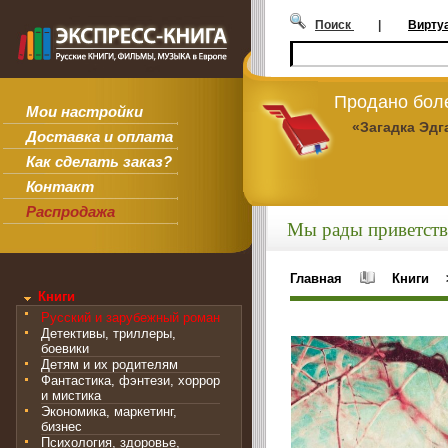
Поиск
|
Вирту
Продано боле
Мои настройки
«Загадка Эдг
Доставка и оплата
Как сделать заказ?
Контакт
Распродажа
Мы рады приветств
Главная
Книги
Книги
Русский и зарубежный роман
Детективы, триллеры,
боевики
Детям и их родителям
Фантастика, фэнтези, хоррор
и мистика
Экономика, маркетинг,
бизнес
Психология, здоровье,