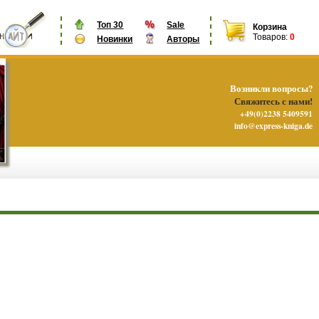
Топ 30
Sale
Корзина
Товаров:
0
Новинки
Авторы
Возникли вопросы?
Свяжитесь с нами!
+49(0)2238 5409591
info@express-kniga.de