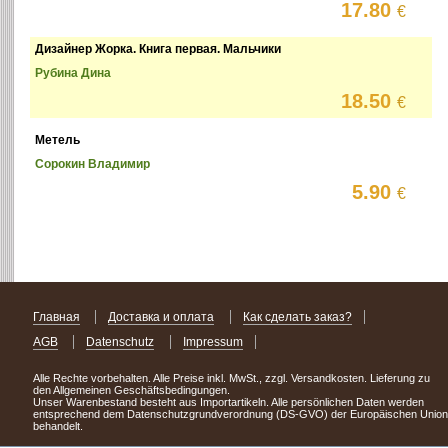
17.80
€
Дизайнер Жорка. Книга первая. Мальчики
Рубина Дина
18.50
€
Метель
Сорокин Владимир
5.90
€
Главная
Доставка и оплата
Как сделать заказ?
AGB
Datenschutz
Impressum
Alle Rechte vorbehalten. Alle Preise inkl. MwSt., zzgl. Versandkosten. Lieferung zu
den Allgemeinen Geschäftsbedingungen.
Unser Warenbestand besteht aus Importartikeln. Alle persönlichen Daten werden
entsprechend dem Datenschutzgrundverordnung (DS-GVO) der Europäischen Union
behandelt.