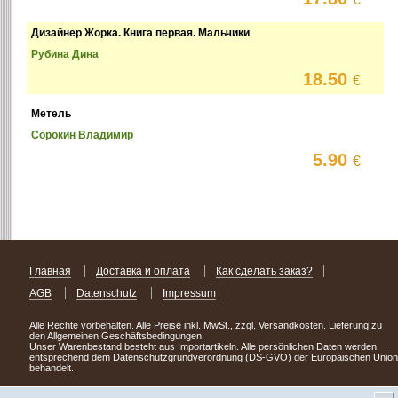
Дизайнер Жорка. Книга первая. Мальчики
Рубина Дина
18.50
€
Метель
Сорокин Владимир
5.90
€
Главная
Доставка и оплата
Как сделать заказ?
AGB
Datenschutz
Impressum
Alle Rechte vorbehalten. Alle Preise inkl. MwSt., zzgl. Versandkosten. Lieferung zu
den Allgemeinen Geschäftsbedingungen.
Unser Warenbestand besteht aus Importartikeln. Alle persönlichen Daten werden
entsprechend dem Datenschutzgrundverordnung (DS-GVO) der Europäischen Union
behandelt.
Сделав заказ сегодня, уже через день или два Вы можете стать обладателем