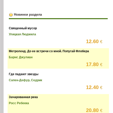
Новинки раздела
Священный мусор
Улицкая Людмила
12.60
€
Метроленд. До ее встречи со мной. Попугай Флобера
Барнс Джулиан
17.80
€
Где падают звезды
Сапен-Дефур, Седрик
12.40
€
Зачарованная река
Росс Ребекка
20.80
€