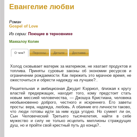
Евангелие любви
Роман
Gospel of Love
Из серии:
Поющие в терновнике
Маккалоу Колин
О чем?
Персоны
Детали
Доставка
Холод сковывает материк за материком, не хватает продуктов и
топлива. Приняты суровые законы об экономии ресурсов и
ограничении рождаемости. Как пережить это мрачное время, не
ожесточиться и обрести надежду на лучшее?..
Решительная и амбициозная Джудит Кэрриол, близкая к кругу
властей предержащих, находит того, кому предстоит стать
новым мессией человечества, — Джошуа Кристиана, человека
необыкновенно доброго, честного и искреннего. Его заветы
просты: вера, надежда, любовь. А обаяние его личности таково,
что люди готовы идти за ним куда угодно. Но сумеет ли он,
Сын Человеческий Третьего тысячелетия, найти в себе
мужество и силу не только исцелить миллионы страждущих
душ, но и пройти свой крестный путь до конца?..