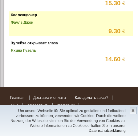
15.30
€
Коллекционер
Фаулз Джон
9.30
€
Зулейха открывает глаза
Яхина Гузель
14.60
€
Главная
Доставка и оплата
Как сделать заказ?
AGB
Datenschutz
Impressum
✖
Um unsere Webseite für Sie optimal zu gestalten und fortlaufend
verbessern zu können, verwenden wir Cookies. Durch die weitere
Alle Rechte vorbehalten. Alle Preise inkl. MwSt., zzgl. Versandkosten. Lieferung zu
den Allgemeinen Geschäftsbedingungen.
Nutzung der Webseite stimmen Sie der Verwendung von Cookies zu.
Unser Warenbestand besteht aus Importartikeln. Alle persönlichen Daten werden
Weitere Informationen zu Cookies erhalten Sie in unserer
entsprechend dem Datenschutzgrundverordnung (DS-GVO) der Europäischen Union
Datenschutzerklärung
behandelt.