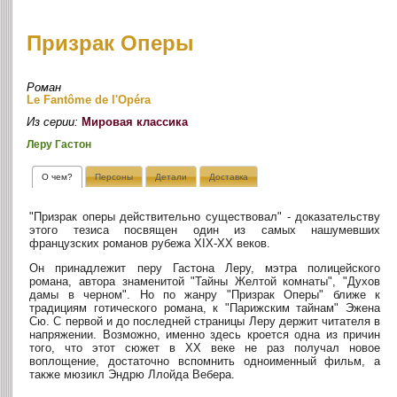
Призрак Оперы
Роман
Le Fantôme de l'Opéra
Из серии:
Мировая классика
Леру Гастон
О чем?
Персоны
Детали
Доставка
"Призрак оперы действительно существовал" - доказательству
этого тезиса посвящен один из самых нашумевших
французских романов рубежа XIX-XX веков.
Он принадлежит перу Гастона Леру, мэтра полицейского
романа, автора знаменитой "Тайны Желтой комнаты", "Духов
дамы в черном". Но по жанру "Призрак Оперы" ближе к
традициям готического романа, к "Парижским тайнам" Эжена
Сю. С первой и до последней страницы Леру держит читателя в
напряжении. Возможно, именно здесь кроется одна из причин
того, что этот сюжет в XX веке не раз получал новое
воплощение, достаточно вспомнить одноименный фильм, а
также мюзикл Эндрю Ллойда Вебера.