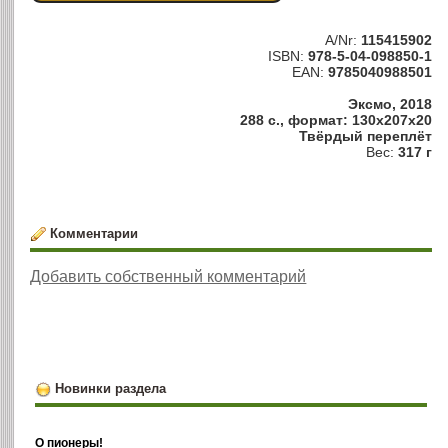
A/Nr:
115415902
ISBN:
978-5-04-098850-1
EAN:
9785040988501
Эксмо, 2018
288 с., формат: 130x207x20
Твёрдый переплёт
Вес:
317 г
Комментарии
Добавить собственный комментарий
Новинки раздела
О пионеры!