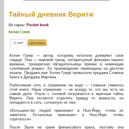
Тайный дневник Верити
Из серии:
Pocket book
Колин Гувер
О чем?
Доставка
Колин Гувер — автор, которому читатели доверяют свое
сердце. Она — мировой тренд, литературный феномен нашего
времени, троекратная обладательница премии в номинации
«любовный роман». Ее произведения переведены на десятки
языков. Продажи книг Колин Гувер превысили продажи Стивена
Кинга и Джорджа Мартина.
Рыболовная сеть и отражение на воде — главные символы
этой книги. Наше отражение — не всегда то, что мы есть на
самом деле. Лоуэн с головой погружается в мрачные тайны
Верити. Она пытается отделить правду от вымысла, но
попадается в сеть, сотканную из лжи.
«Большинство людей приезжают в Нью-Йорк, чтобы их
заметили. Остальные приезжают в Нью-Йорк, чтобы
спрятаться».
Лоуэн Эшли на грани финансового краха, поэтому она