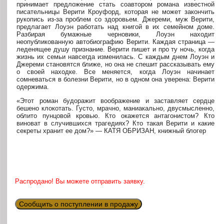
принимает предложение стать соавтором романа известной
писательницы Верити Кроуфорд, которая не может закончить
рукопись из-за проблем со здоровьем. Джереми, муж Верити,
предлагает Лоуэн работать над книгой в их семейном доме.
Разбирая бумажные черновики, Лоуэн находит
неопубликованную автобиографию Верити. Каждая страница —
леденящее душу признание. Верити пишет и про ту ночь, когда
жизнь их семьи навсегда изменилась. С каждым днем Лоуэн и
Джереми становятся ближе, но она не спешит рассказывать ему
о своей находке. Все меняется, когда Лоуэн начинает
сомневаться в болезни Верити, но в одном она уверена: Верити
одержима.
«Этот роман будоражит воображение и заставляет сердце
бешено клокотать. Густо, мрачно, маниакально, двусмысленно,
облито пунцовой кровью. Кто окажется антагонистом? Кто
виноват в случившихся трагедиях? Кто такая Верити и какие
секреты хранит ее дом?» — КАТЯ ОБРИЗАН, книжный блогер
Распродано! Вы можете отправить заявку.
Сообщить о поступлении в продажу