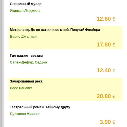
Священный мусор
Улицкая Людмила
12.60
€
Метроленд. До ее встречи со мной. Попугай Флобера
Барнс Джулиан
17.80
€
Где падают звезды
Сапен-Дефур, Седрик
12.40
€
Зачарованная река
Росс Ребекка
20.80
€
Театральный роман. Тайному другу
Булгаков Михаил
3.90
€