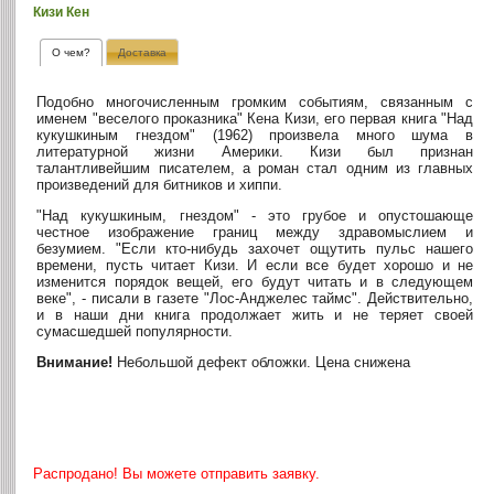
Кизи Кен
О чем?
Доставка
Подобно многочисленным громким событиям, связанным с
именем "веселого проказника" Кена Кизи, его первая книга "Над
кукушкиным гнездом" (1962) произвела много шума в
литературной жизни Америки. Кизи был признан
талантливейшим писателем, а роман стал одним из главных
произведений для битников и хиппи.
"Над кукушкиным, гнездом" - это грубое и опустошающе
честное изображение границ между здравомыслием и
безумием. "Если кто-нибудь захочет ощутить пульс нашего
времени, пусть читает Кизи. И если все будет хорошо и не
изменится порядок вещей, его будут читать и в следующем
веке", - писали в газете "Лос-Анджелес таймс". Действительно,
и в наши дни книга продолжает жить и не теряет своей
сумасшедшей популярности.
Внимание!
Небольшой дефект обложки. Цена снижена
Распродано! Вы можете отправить заявку.