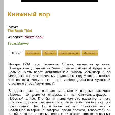
Книжный вор
Роман
The Book Thief
Из серии:
Pocket book
Зусак Маркус
О чем?
Персоны
Детали
Иллюстрации
Доставка
Январь 1939 года. Германия. Страна, затаившая дыхание.
Никогда еще у смерти не было столько работы. А будет еще
больше. Мать везет девятилетнюю Лизель Мемингер и ее
младшего брата к приемным родителям под Мюнхен, потому
что их отца больше нет - его унесло дыханием чужого и
странного слова "коммунист".
В дороге смерть навещает мальчика и впервые замечает
Лизель. Так девочка оказывается на Химмель-штрассе -
Небесной улице. Кто бы ни придумал это название, у него
имелось здоровое чувство юмора. Не то чтобы там была сущая
преисподняя. Нет. Но и никак не рай. "Книжный вор" -
недлинная история, в которой, среди прочего, говорится: об
одной девочке; о разных словах; об аккордеонисте; о разных