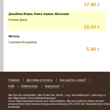
17.80
€
Дизайнер Жорка. Книга первая. Мальчики
Рубина Дина
18.50
€
Метель
Сорокин Владимир
5.90
€
Главная
Доставка и оплата
Как сделать заказ?
AGB
Datenschutz
Impressum
Alle Rechte vorbehalten. Alle Preise inkl. MwSt., zzgl. Versandkosten. Lieferung zu
den Allgemeinen Geschäftsbedingungen.
Unser Warenbestand besteht aus Importartikeln. Alle persönlichen Daten werden
entsprechend dem Datenschutzgrundverordnung (DS-GVO) der Europäischen Union
behandelt.