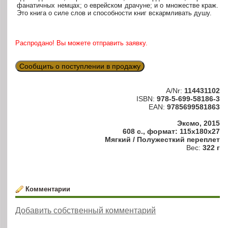
фанатичных немцах; о еврейском драчуне; и о множестве краж.
Это книга о силе слов и способности книг вскармливать душу.
Распродано! Вы можете отправить заявку.
Сообщить о поступлении в продажу
A/Nr:
114431102
ISBN:
978-5-699-58186-3
EAN:
9785699581863
Эксмо, 2015
608 с., формат: 115x180x27
Мягкий / Полужесткий переплет
Вес:
322 г
Комментарии
Добавить собственный комментарий