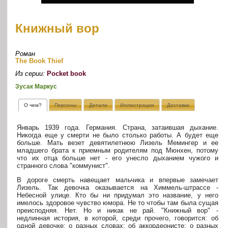
Книжный вор
Роман
The Book Thief
Из серии:
Pocket book
Зусак Маркус
О чем?
Персоны
Детали
Иллюстрации
Доставка
Январь 1939 года. Германия. Страна, затаившая дыхание.
Никогда еще у смерти не было столько работы. А будет еще
больше. Мать везет девятилетнюю Лизель Мемингер и ее
младшего брата к приемным родителям под Мюнхен, потому
что их отца больше нет - его унесло дыханием чужого и
странного слова "коммунист".
В дороге смерть навещает мальчика и впервые замечает
Лизель. Так девочка оказывается на Химмель-штрассе -
Небесной улице. Кто бы ни придумал это название, у него
имелось здоровое чувство юмора. Не то чтобы там была сущая
преисподняя. Нет. Но и никак не рай. "Книжный вор" -
недлинная история, в которой, среди прочего, говорится: об
одной девочке; о разных словах; об аккордеонисте; о разных