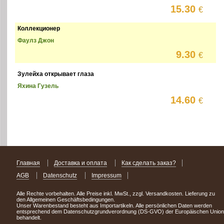
15.30
€
Коллекционер
Фаулз Джон
9.30
€
Зулейха открывает глаза
Яхина Гузель
14.60
€
Главная
Доставка и оплата
Как сделать заказ?
AGB
Datenschutz
Impressum
Alle Rechte vorbehalten. Alle Preise inkl. MwSt., zzgl. Versandkosten. Lieferung zu
den Allgemeinen Geschäftsbedingungen.
Unser Warenbestand besteht aus Importartikeln. Alle persönlichen Daten werden
entsprechend dem Datenschutzgrundverordnung (DS-GVO) der Europäischen Union
behandelt.