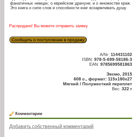
фанатичных немцах; о еврейском драчуне; и о множестве краж.
Это книга о силе слов и способности книг вскармливать душу.
Распродано! Вы можете отправить заявку.
Сообщить о поступлении в продажу
A/Nr:
114431102
ISBN:
978-5-699-58186-3
EAN:
9785699581863
Эксмо, 2015
608 с., формат: 115x180x27
Мягкий / Полужесткий переплет
Вес:
322 г
Комментарии
Добавить собственный комментарий