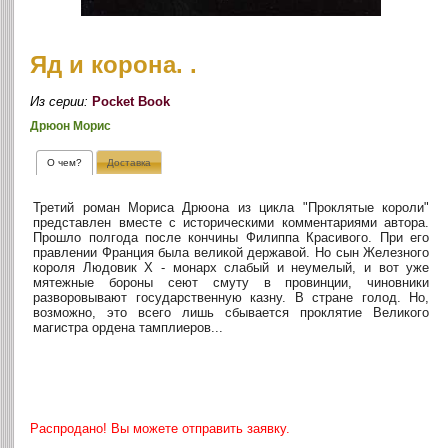
Яд и корона. .
Из серии:
Pocket Book
Дрюон Морис
О чем?
Доставка
Третий роман Мориса Дрюона из цикла "Проклятые короли"
представлен вместе с историческими комментариями автора.
Прошло полгода после кончины Филиппа Красивого. При его
правлении Франция была великой державой. Но сын Железного
короля Людовик X - монарх слабый и неумелый, и вот уже
мятежные бороны сеют смуту в провинции, чиновники
разворовывают государственную казну. В стране голод. Но,
возможно, это всего лишь сбывается проклятие Великого
магистра ордена тамплиеров...
Распродано! Вы можете отправить заявку.