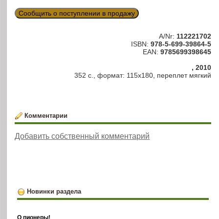
Сообщить о поступлении в продажу
A/Nr:
112221702
ISBN:
978-5-699-39864-5
EAN:
9785699398645
, 2010
352 с., формат: 115х180, переплет мягкий
Комментарии
Добавить собственный комментарий
Новинки раздела
О пионеры!