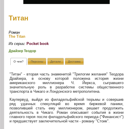
Титан
Роман
The Titan
Из серии:
Pocket book
Драйзер Теодор
О чем?
Персоны
Детали
Доставка
"Титан" - вторая часть знаменитой "Трилогии желания" Теодора
Драйзера, в основу которой положена история жизни
американского миллионера Ч. Йеркса, сыгравшего
значительную роль в разработке системы общественного
транспорта в Чикаго и Лондонского метрополитена.
Каупервуд, выйдя из филадельфийской тюрьмы и совершив
ряд удачных спекуляций во время биржевой паники,
позволившей стать ему миллионером, решает продолжить
деятельность в Чикаго. Роман описывает события в жизни
главного героя после филадельфийского периода ("Финансист")
и предшествует заключительной части - роману "Стоик".