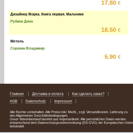
17.80
€
Дизайнер Жорка. Книга первая. Мальчики
Рубина Дина
18.50
€
Метель
Сорокин Владимир
5.90
€
Главная
Доставка и оплата
Как сделать заказ?
AGB
Datenschutz
Impressum
Alle Rechte vorbehalten. Alle Preise inkl. MwSt., zzgl. Versandkosten. Lieferung zu
den Allgemeinen Geschäftsbedingungen.
Unser Warenbestand besteht aus Importartikeln. Alle persönlichen Daten werden
entsprechend dem Datenschutzgrundverordnung (DS-GVO) der Europäischen Union
behandelt.