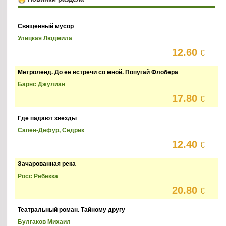
Священный мусор
Улицкая Людмила
12.60
€
Метроленд. До ее встречи со мной. Попугай Флобера
Барнс Джулиан
17.80
€
Где падают звезды
Сапен-Дефур, Седрик
12.40
€
Зачарованная река
Росс Ребекка
20.80
€
Театральный роман. Тайному другу
Булгаков Михаил