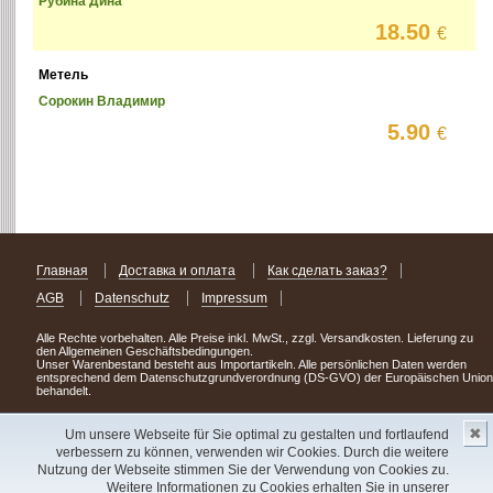
Рубина Дина
18.50
€
Метель
Сорокин Владимир
5.90
€
Главная
Доставка и оплата
Как сделать заказ?
AGB
Datenschutz
Impressum
Alle Rechte vorbehalten. Alle Preise inkl. MwSt., zzgl. Versandkosten. Lieferung zu
den Allgemeinen Geschäftsbedingungen.
Unser Warenbestand besteht aus Importartikeln. Alle persönlichen Daten werden
entsprechend dem Datenschutzgrundverordnung (DS-GVO) der Europäischen Union
behandelt.
Сделав заказ сегодня, уже через день или два Вы можете стать обладателем
✖
НОВИНКИ из Германии
! Удачного поиска!
Um unsere Webseite für Sie optimal zu gestalten und fortlaufend
verbessern zu können, verwenden wir Cookies. Durch die weitere
Copyright 2003 - 2023 © Express-Kniga
Nutzung der Webseite stimmen Sie der Verwendung von Cookies zu.
Разработка:
V.A.Vorobiev
Weitere Informationen zu Cookies erhalten Sie in unserer