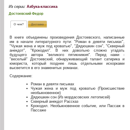
Из серии:
Азбука-классика
Достоевский Федор
О чем?
Доставка
В книге объединены произведения Достоевского, написанные
им в начале литературного пути: "Роман в девяти письмах",
"Чужая жена и муж под кроватью", "Дядюшкин сон", "Скверный
анекдот", "Крокодил". В них довольно сложно угадать
будущего автора "великого пятикнижия". Перед нами -
"веселый" Достоевский, обнаруживающий талант сатирика и
юмориста, который позднее лишь отдельными искорками
высветится в его знаменитых романах.
Содержание:
Роман в девяти письмах
Чужая жена и муж под кроватью (Происшествие
необыкновенное)
Дядюшкин сон (Из мордасовских летописей)
Скверный анекдот Рассказ
Крокодил. Необыкновенное событие, или Пассаж в
Пассаже