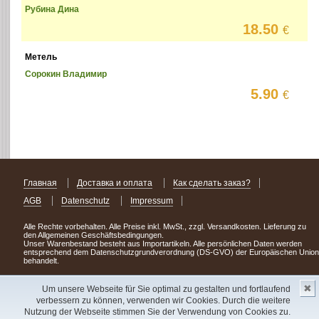
Рубина Дина
18.50
€
Метель
Сорокин Владимир
5.90
€
Главная
Доставка и оплата
Как сделать заказ?
AGB
Datenschutz
Impressum
Alle Rechte vorbehalten. Alle Preise inkl. MwSt., zzgl. Versandkosten. Lieferung zu
den Allgemeinen Geschäftsbedingungen.
Unser Warenbestand besteht aus Importartikeln. Alle persönlichen Daten werden
entsprechend dem Datenschutzgrundverordnung (DS-GVO) der Europäischen Union
behandelt.
Сделав заказ сегодня, уже через день или два Вы можете стать обладателем
✖
НОВИНКИ из Германии
! Удачного поиска!
Um unsere Webseite für Sie optimal zu gestalten und fortlaufend
verbessern zu können, verwenden wir Cookies. Durch die weitere
Copyright 2003 - 2023 © Express-Kniga
Nutzung der Webseite stimmen Sie der Verwendung von Cookies zu.