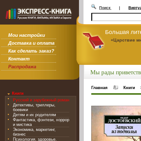
Поиск
|
Вирту
Большая лит
Мои настройки
«Царствие м
Доставка и оплата
Как сделать заказ?
Контакт
Распродажа
Мы рады приветств
Главная
Книги
Книги
Русский и зарубежный роман
Детективы, триллеры,
боевики
Детям и их родителям
Фантастика, фэнтези, хоррор
и мистика
Экономика, маркетинг,
бизнес
Психология, здоровье,