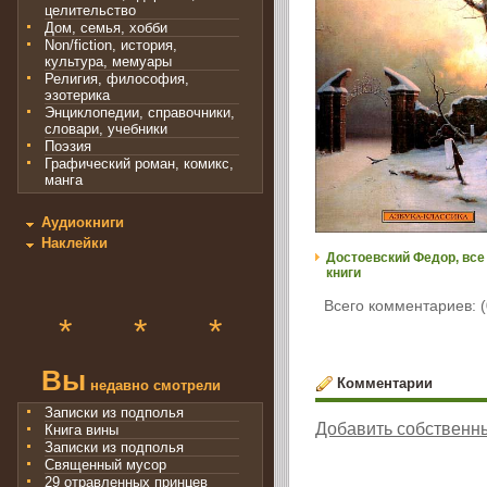
целительство
Дом, семья, хобби
Non/fiction, история,
культура, мемуары
Религия, философия,
эзотерика
Энциклопедии, справочники,
словари, учебники
Поэзия
Графический роман, комикс,
манга
Аудиокниги
Наклейки
Достоевский Федор, все
книги
Всего комментариев: (
*
*
*
Вы
Комментарии
недавно смотрели
Записки из подполья
Добавить собственн
Книга вины
Записки из подполья
Священный мусор
29 отравленных принцев