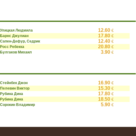
12.60
Улицкая Людмила
€
17.80
Барнс Джулиан
€
12.40
Сапен-Дефур, Седрик
€
20.80
Росс Ребекка
€
3.90
Булгаков Михаил
€
16.90
Стейнбек Джон
€
15.30
Пелевин Виктор
€
17.80
Рубина Дина
€
18.50
Рубина Дина
€
5.90
Сорокин Владимир
€