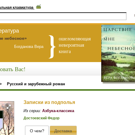
альная клавиатура
ература
ошеломляющая
не небесное»
невероятная
Богданова Вера
книга
овать Вас!
>
Русский и зарубежный роман
Записки из подполья
Из серии:
Азбука-классика
Достоевский Федор
О чем?
Доставка