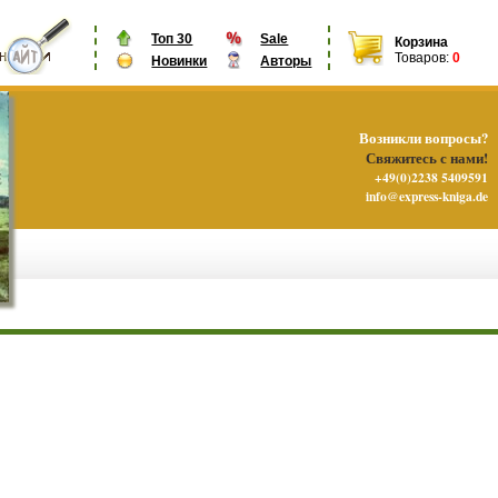
Топ 30
Sale
Корзина
Товаров:
0
Новинки
Авторы
Возникли вопросы?
Свяжитесь с нами!
+49(0)2238 5409591
info@express-kniga.de