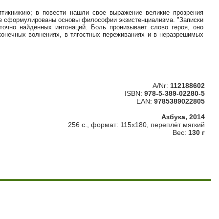
пятикнижию; в повести нашли свое выражение великие прозрения
ре сформулированы основы философии экзистенциализма. "Записки
 точно найденных интонаций. Боль пронизывает слово героя, оно
сконечных волнениях, в тягостных переживаниях и в неразрешимых
A/Nr:
112188602
ISBN:
978-5-389-02280-5
EAN:
9785389022805
Азбука, 2014
256 с., формат: 115х180, переплёт мягкий
Вес:
130 г