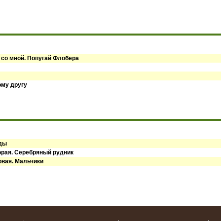
 со мной. Попугай Флобера
ому другу
оды
орая. Серебряный рудник
рвая. Мальчики