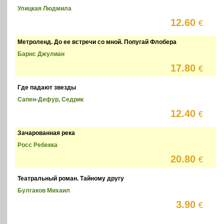
Улицкая Людмила
12.60
€
Метроленд. До ее встречи со мной. Попугай Флобера
Барнс Джулиан
17.80
€
Где падают звезды
Сапен-Дефур, Седрик
12.40
€
Зачарованная река
Росс Ребекка
20.80
€
Театральный роман. Тайному другу
Булгаков Михаил
3.90
€