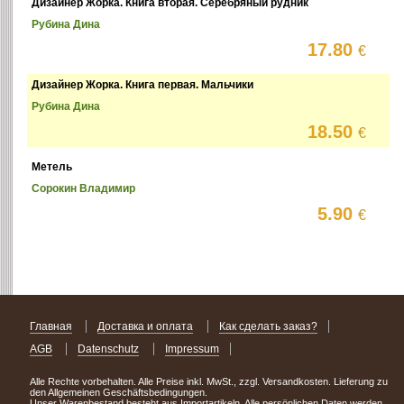
Дизайнер Жорка. Книга вторая. Серебряный рудник
Рубина Дина
17.80
€
Дизайнер Жорка. Книга первая. Мальчики
Рубина Дина
18.50
€
Метель
Сорокин Владимир
5.90
€
Главная
Доставка и оплата
Как сделать заказ?
AGB
Datenschutz
Impressum
Alle Rechte vorbehalten. Alle Preise inkl. MwSt., zzgl. Versandkosten. Lieferung zu
den Allgemeinen Geschäftsbedingungen.
Unser Warenbestand besteht aus Importartikeln. Alle persönlichen Daten werden