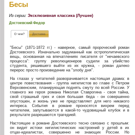
Бесы
Из серии:
Эксклюзивная классика (Лучшее)
Достоевский Федор
О чем?
Доставка
"Бесы" (1871-1872 гг.) - наверное, самый пророческий роман
Достоевского. Изначально задуманный как острополитическая
вещь, основанная на впечатлениях писателя от "нечаевского
процесса": группу революционеров судили за убийство
студента, решившего выйти из их кружка, - роман далеко
перерос просто произведение на "злобу дня".
На глазах у читателей разворачивается настоящая драма: в
центре повествования - группа нигилистов во главе с Петром
Верховенским, планирующая поднять смуту по всей России. У
главного же героя романа Николая Ставрогина - своя тайна,
свой страшный грех и своя большая беда - он совершенно
опустошен, и жизнь уже не представляет для него никакого
интереса. События в романе проносятся вихрем перед
читателем, запутываются в какой-то чудовищный клубок и в
результате разрешаются трагедией.
Настоящее в романе Достоевского тесно связано с прошлым:
он видит истоки нигилистических настроений у детей в их
отцах-идеалистах, совершенно не знающих России. Но