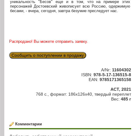
уникальность "Бесов" еще и в том, что на примере этих
персонажей Достоевский живописует всю Россию, одержимую
бесами, - вчера, сегодня, завтра безумие преследует нас.
Распродано! Вы можете отправить заявку.
Сообщить о поступлении в продажу
A/Nr:
11604302
ISBN:
978-5-17-136515-8
EAN:
9785171365158
АСТ, 2021
768 с., формат: 186x126x40, твердый переплет
Вес:
485 г
Комментарии